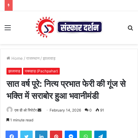
Menu
S
fo
Home
/
राजस्थान
/
झालावाड़
झालावाड़
पचपहाड़ (Pachpahar)
सात वर्ष पूरे: नित्य प्रभात फेरी की गूंज से
भक्ति में सराबोर हुआ भवानीमंडी
Send
एस डी ओ रिपोर्टर
February 14, 2026
0
91
an
1 minute read
email
Facebook
Twitter
LinkedIn
Pinterest
Messenger
WhatsApp
Telegram