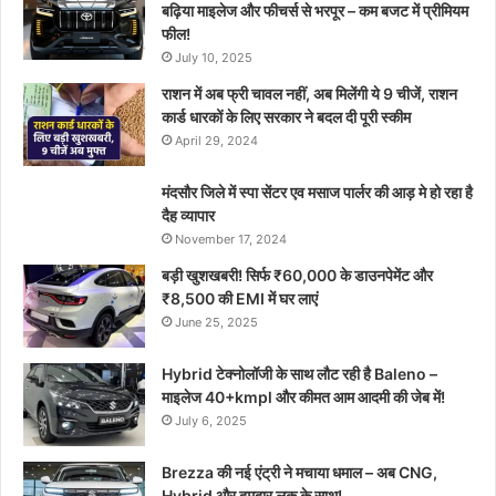
बढ़िया माइलेज और फीचर्स से भरपूर – कम बजट में प्रीमियम
फील!
July 10, 2025
राशन में अब फ्री चावल नहीं, अब मिलेंगी ये 9 चीजें, राशन
कार्ड धारकों के लिए सरकार ने बदल दी पूरी स्कीम
April 29, 2024
मंदसौर जिले में स्पा सेंटर एव मसाज पार्लर की आड़ मे हो रहा है
दैह व्यापार
November 17, 2024
बड़ी खुशखबरी! सिर्फ ₹60,000 के डाउनपेमेंट और
₹8,500 की EMI में घर लाएं
June 25, 2025
Hybrid टेक्नोलॉजी के साथ लौट रही है Baleno –
माइलेज 40+kmpl और कीमत आम आदमी की जेब में!
July 6, 2025
Brezza की नई एंट्री ने मचाया धमाल – अब CNG,
Hybrid और दमदार लुक के साथ!