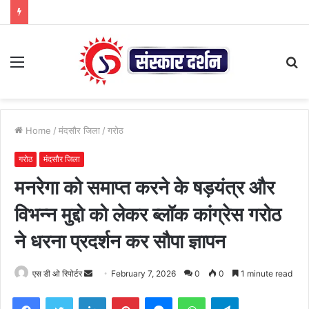
Menu
S
fo
Home
/
मंदसौर जिला
/
गरोठ
गरोठ
मंदसौर जिला
मनरेगा को समाप्त करने के षड़यंत्र और
विभन्न मुद्दो को लेकर ब्लॉक कांग्रेस गरोठ
ने धरना प्रदर्शन कर सौपा ज्ञापन
Send
एस डी ओ रिपोर्टर
February 7, 2026
0
0
1 minute read
an
Facebook
Twitter
LinkedIn
Pinterest
Messenger
WhatsApp
Telegram
email