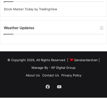
Stock Market Today
by TradingView
Weather Updates
© Copyright 2026, All Rights Reserved |
Sanskardarshan
|
Manage By - KP Digital Group
About Us
Contact Us
Privacy Policy
Facebook
YouTube