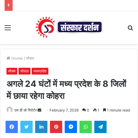
Menu
S
fo
Home
/
मौसम
मौसम
भोपाल
मध्यप्रदेश
अगले 24 घंटों में मध्‍य प्रदेश के 8 जिलों
में छाया रहेगा कोहरा
Send
एस डी ओ रिपोर्टर
February 7, 2026
0
1
1 minute read
an
Facebook
Twitter
LinkedIn
Pinterest
Messenger
WhatsApp
Telegram
email