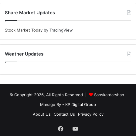
Share Market Updates
Stock Market Today
by TradingView
Weather Updates
© Copyright 2026, All Rights Reserved |
Sanskardarshan
|
Manage By - KP Digital Group
About Us
Contact Us
Privacy Policy
Facebook
YouTube