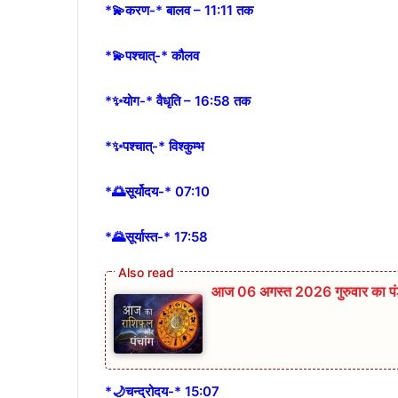
*💫करण-* बालव – 11:11 तक
*💫पश्चात्-* कौलव
*✨योग-* वैधृति – 16:58 तक
*✨पश्चात्-* विश्कुम्भ
*🌅सूर्योदय-* 07:10
*🌄सूर्यास्त-* 17:58
आज 06 अगस्त 2026 गुरुवार का पंञ्
*🌙चन्द्रोदय-* 15:07