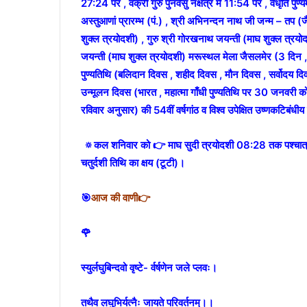
27:24 पर , वक्री गुरु पुनर्वसु नक्षत्र में 11:54 पर , वैधृति पुण्
अस्तुआणां प्रारम्भ (पं.) , श्री अभिनन्दन नाथ जी जन्म – तप (ज
शुक्ल त्रयोदशी) , गुरु श्री गोरखनाथ जयन्ती (माघ शुक्ल त्रयोदशी
जयन्ती (माघ शुक्ल त्रयोदशी) मरूस्थल मेला जैसलमेर (3 दिन , राज
पुण्यतिथि (बलिदान दिवस , शहीद दिवस , मौन दिवस , सर्वोदय दिवस
उन्मूलन दिवस (भारत , महात्मा गाँधी पुण्यतिथि पर 30 जनव
रविवार अनुसार) की 54वीं वर्षगांठ व विश्व उपेक्षित उष्णकटिबं
🔅कल शनिवार को 👉 माघ सुदी त्रयोदशी 08:28 तक पश्चात् च
चतुर्दशी तिथि का क्षय (टूटी)।
🎯
आज की वाणी👉
🌹
स्युर्लघुबिन्दवो वृष्टे- र्वर्षणेन जले प्लवः।
तथैव लघुभिर्यत्नैः जायते परिवर्तनम्।।