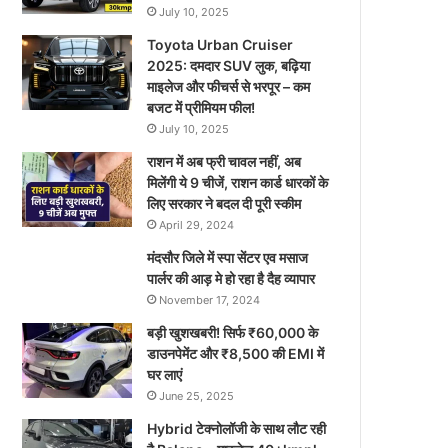
July 10, 2025
Toyota Urban Cruiser
2025: दमदार SUV लुक, बढ़िया
माइलेज और फीचर्स से भरपूर – कम
बजट में प्रीमियम फील!
July 10, 2025
राशन में अब फ्री चावल नहीं, अब
मिलेंगी ये 9 चीजें, राशन कार्ड धारकों के
लिए सरकार ने बदल दी पूरी स्कीम
April 29, 2024
मंदसौर जिले में स्पा सेंटर एव मसाज
पार्लर की आड़ मे हो रहा है दैह व्यापार
November 17, 2024
बड़ी खुशखबरी! सिर्फ ₹60,000 के
डाउनपेमेंट और ₹8,500 की EMI में
घर लाएं
June 25, 2025
Hybrid टेक्नोलॉजी के साथ लौट रही