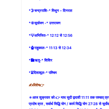
*🌛चन्द्रराशि-* मिथुन – दिनरात
*🌞सूर्यायण -* उत्तरायण
*💡अभिजित-* 12:12 से 12:56
*🤖राहुकाल-* 11:13 से 12:34
*🎑ऋतु-* शिशिर
*⏳दिशाशूल-* पश्चिम
✍विशेष👉
🔅आज शुक्रवार को 👉 माघ सुदी द्वादशी 11:11 तक पश्चात् त्रयोदशी शु
प्रदोष व्रत , सर्वार्थ सिद्धि योग / कार्य सिद्धि योग 27:28 से सूर