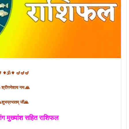
 ⚜🕉⚜ 🪔🪔🪔
्रीगणेशाय नम:🙏
प्रभातम् जी🙏
ग मुख्यांश सहित राशिफल