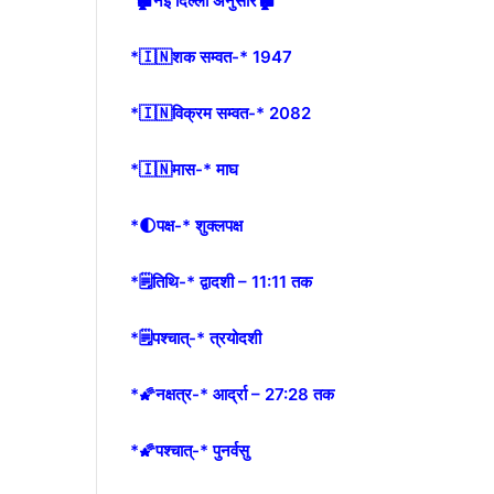
🏚नई दिल्ली अनुसार🏚
*🇮🇳शक सम्वत-* 1947
*🇮🇳विक्रम सम्वत-* 2082
*🇮🇳मास-* माघ
*🌓पक्ष-* शुक्लपक्ष
*🗒तिथि-* द्वादशी – 11:11 तक
*🗒पश्चात्-* त्रयोदशी
*🌠नक्षत्र-* आर्द्रा – 27:28 तक
*🌠पश्चात्-* पुनर्वसु