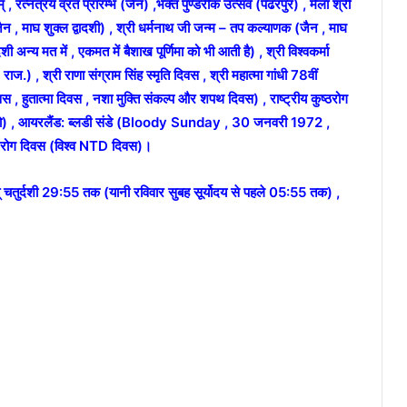
यम् , रत्नत्रय व्रत प्रारम्भ (जैन) ,भक्त पुण्डरीक उत्सव (पंढरपुर) , मेला श्री
ैन , माघ शुक्ल द्वादशी) , श्री धर्मनाथ जी जन्म – तप कल्याणक (जैन , माघ
 अन्य मत में , एकमत में बैशाख पूर्णिमा को भी आती है) , श्री विश्वकर्मा
.) , श्री राणा संग्राम सिंह स्मृति दिवस , श्री महात्मा गांधी 78वीं
 , हुतात्मा दिवस , नशा मुक्ति संकल्प और शपथ दिवस) , राष्ट्रीय कुष्ठरोग
री को) , आयरलैंड: ब्लडी संडे (Bloody Sunday , 30 जनवरी 1972 ,
धीय रोग दिवस (विश्व NTD दिवस)।
तुर्दशी 29:55 तक (यानी रविवार सुबह सूर्योदय से पहले 05:55 तक) ,