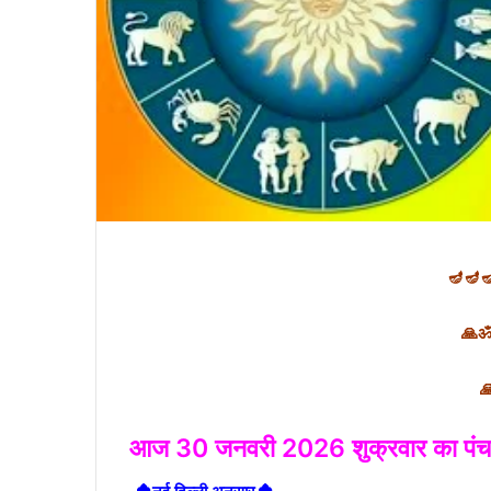
🪔🪔
🙏ॐ श
🙏शुभ
आज 30 जनवरी 2026 शुक्रवार का पंचां