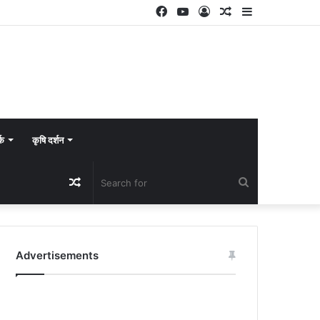
Facebook
YouTube
Log
Random
Sidebar
In
Article
्क
कृषि दर्शन
Random
Search
Article
for
Advertisements