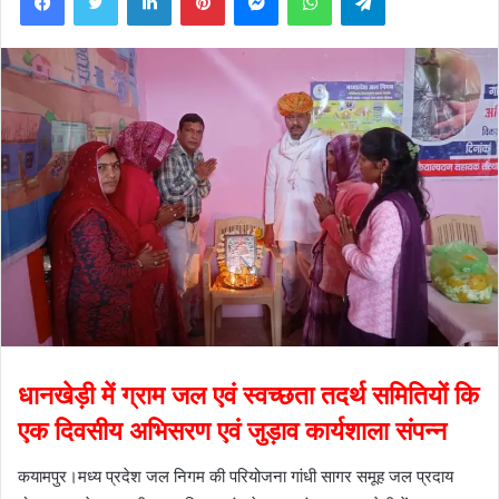
धानखेड़ी में ग्राम जल एवं स्वच्छता तदर्थ समितियों कि
एक दिवसीय अभिसरण एवं जुड़ाव कार्यशाला संपन्न
कयामपुर।मध्य प्रदेश जल निगम की परियोजना गांधी सागर समूह जल प्रदाय