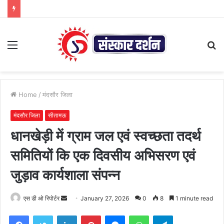
Menu
S
fo
Home
/
मंदसौर जिला
मंदसौर जिला
सीतामऊ
धानखेड़ी में ग्राम जल एवं स्वच्छता तदर्थ
समितियों कि एक दिवसीय अभिसरण एवं
जुड़ाव कार्यशाला संपन्न
Send
एस डी ओ रिपोर्टर
January 27, 2026
0
8
1 minute read
an
Facebook
Twitter
LinkedIn
Pinterest
Messenger
WhatsApp
Telegram
email