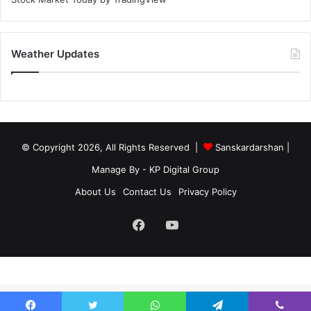
Weather Updates
© Copyright 2026, All Rights Reserved |
Sanskardarshan
|
Manage By - KP Digital Group
About Us
Contact Us
Privacy Policy
Facebook
YouTube
site-below-footer-wrap[data-section="section-below-footer-builder"] {