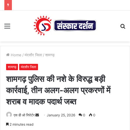
Menu
S
fo
Home
/
मंदसौर जिला
/
शामगढ़
शामगढ़
मंदसौर जिला
शामगढ़ पुलिस की नशे के विरुद्ध बड़ी
कार्रवाई, तीन अलग-अलग प्रकरणों में
शराब व मादक पदार्थ जब्त
Send
एस डी ओ रिपोर्टर
January 25, 2026
0
0
an
2 minutes read
email