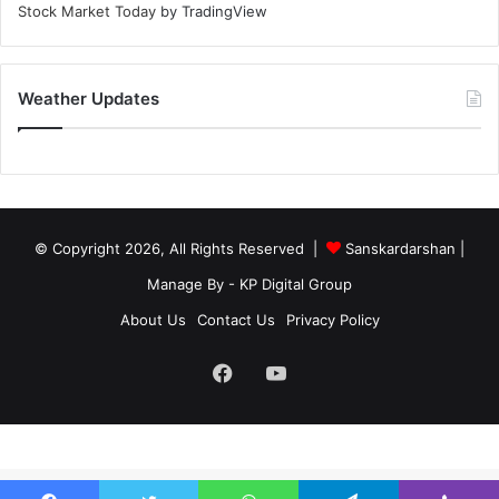
Stock Market Today
by TradingView
Weather Updates
© Copyright 2026, All Rights Reserved |
Sanskardarshan
|
Manage By - KP Digital Group
About Us
Contact Us
Privacy Policy
Facebook
YouTube
site-below-footer-wrap[data-section="section-below-footer-builder"] {