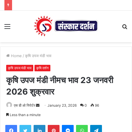
Menu
S
fo
Home
/
कृषि उपज मंडी भाव
कृषि उपज मंडी भाव
कृषि दर्शन
कृषि उपज मंडी नीमच भाव 23 जनवरी
2026 शुक्रवार
Send
एस डी ओ रिपोर्टर
January 23, 2026
0
96
an
Less than a minute
email
Facebook
Twitter
LinkedIn
Pinterest
Messenger
WhatsApp
Telegram