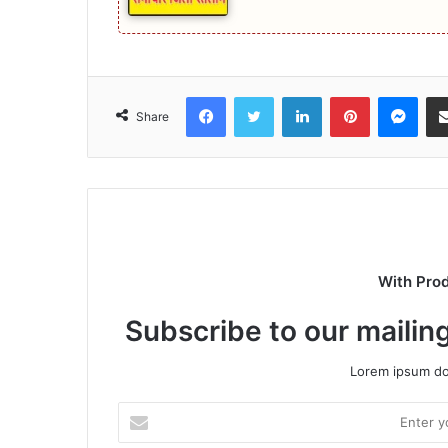
Facebook
Twitter
LinkedIn
Pinterest
Mes
Share
With Pro
Subscribe to our mailing
Lorem ipsum dol
Enter
your