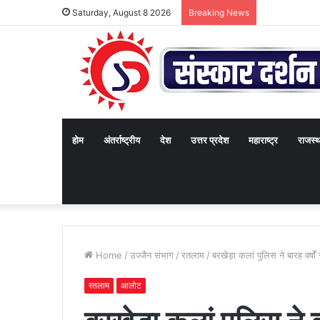
Saturday, August 8 2026
Breaking News
होम
अंतर्राष्ट्रीय
देश
उत्तर प्रदेश
महाराष्ट्र
राजस्
Home
/
उज्जैन संभाग
/
रतलाम
/
बरखेड़ा कलां पुलिस ने बारह वर्ष
रतलाम
आलोट