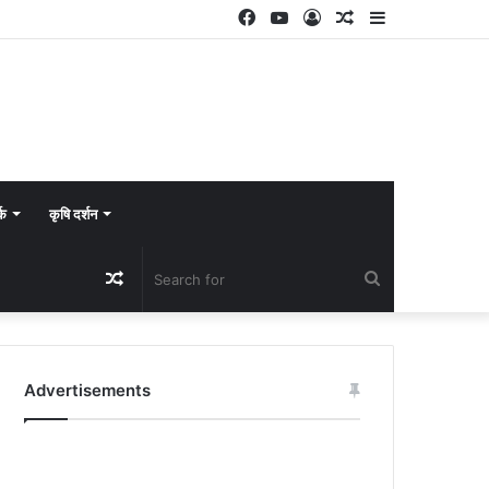
Facebook
YouTube
Log
Random
Sidebar
In
Article
्क
कृषि दर्शन
Random
Search
Article
for
Advertisements