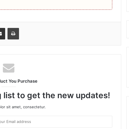
senger
Share via Email
Print
duct You Purchase
 list to get the new updates!
or sit amet, consectetur.