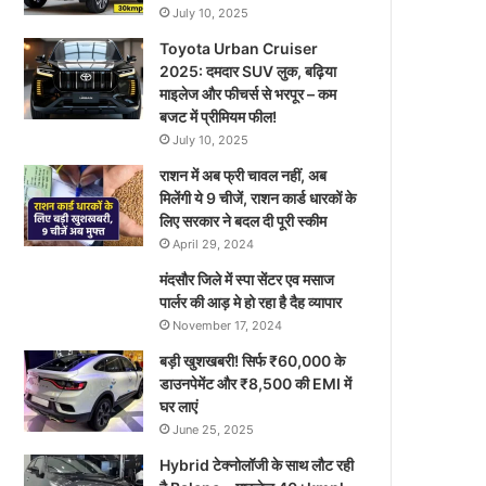
July 10, 2025
Toyota Urban Cruiser
2025: दमदार SUV लुक, बढ़िया
माइलेज और फीचर्स से भरपूर – कम
बजट में प्रीमियम फील!
July 10, 2025
राशन में अब फ्री चावल नहीं, अब
मिलेंगी ये 9 चीजें, राशन कार्ड धारकों के
लिए सरकार ने बदल दी पूरी स्कीम
April 29, 2024
मंदसौर जिले में स्पा सेंटर एव मसाज
पार्लर की आड़ मे हो रहा है दैह व्यापार
November 17, 2024
बड़ी खुशखबरी! सिर्फ ₹60,000 के
डाउनपेमेंट और ₹8,500 की EMI में
घर लाएं
June 25, 2025
Hybrid टेक्नोलॉजी के साथ लौट रही