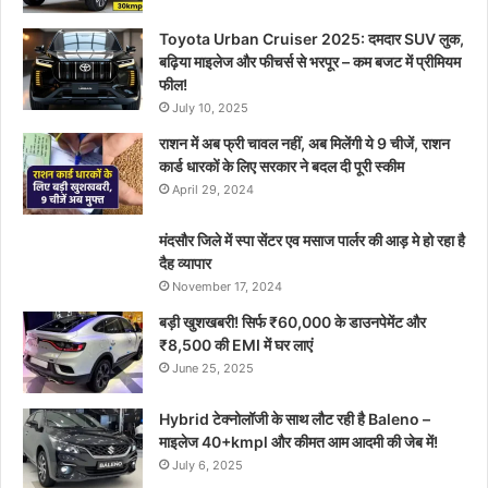
Toyota Urban Cruiser 2025: दमदार SUV लुक,
बढ़िया माइलेज और फीचर्स से भरपूर – कम बजट में प्रीमियम
फील!
July 10, 2025
राशन में अब फ्री चावल नहीं, अब मिलेंगी ये 9 चीजें, राशन
कार्ड धारकों के लिए सरकार ने बदल दी पूरी स्कीम
April 29, 2024
मंदसौर जिले में स्पा सेंटर एव मसाज पार्लर की आड़ मे हो रहा है
दैह व्यापार
November 17, 2024
बड़ी खुशखबरी! सिर्फ ₹60,000 के डाउनपेमेंट और
₹8,500 की EMI में घर लाएं
June 25, 2025
Hybrid टेक्नोलॉजी के साथ लौट रही है Baleno –
माइलेज 40+kmpl और कीमत आम आदमी की जेब में!
July 6, 2025