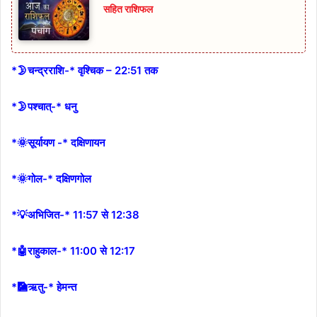
सहित राशिफल
*🌛चन्द्रराशि-* वृश्चिक – 22:51 तक
*🌛पश्चात्-* धनु
*🌞सूर्यायण -* दक्षिणायन
*🌞गोल-* दक्षिणगोल
*💡अभिजित-* 11:57 से 12:38
*🤖राहुकाल-* 11:00 से 12:17
*🎑ऋतु-* हेमन्त