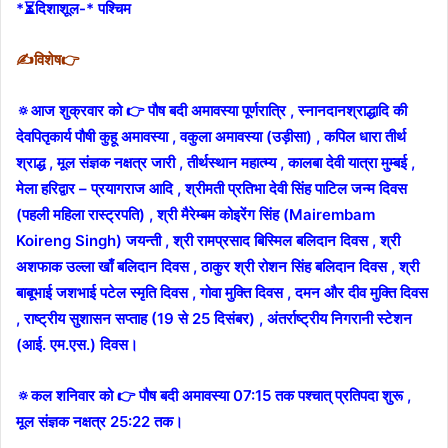
*⏳दिशाशूल-* पश्चिम
✍विशेष👉
🔅आज शुक्रवार को 👉 पौष बदी अमावस्या पूर्णरात्रि , स्नानदानश्राद्धादि की
देवपितृकार्य पौषी कुहू अमावस्या , वकुला अमावस्या (उड़ीसा) , कपिल धारा तीर्थ
श्राद्ध , मूल संज्ञक नक्षत्र जारी , तीर्थस्थान महात्म्य , कालबा देवी यात्रा मुम्बई ,
मेला हरिद्वार – प्रयागराज आदि , श्रीमती प्रतिभा देवी सिंह पाटिल जन्म दिवस
(पहली महिला रास्ट्रपति) , श्री मैरेम्बम कोइरेंग सिंह (Mairembam
Koireng Singh) जयन्ती , श्री रामप्रसाद बिस्मिल बलिदान दिवस , श्री
अशफाक उल्ला खाँ बलिदान दिवस , ठाकुर श्री रोशन सिंह बलिदान दिवस , श्री
बाबूभाई जशभाई पटेल स्मृति दिवस , गोवा मुक्ति दिवस , दमन और दीव मुक्ति दिवस
, राष्ट्रीय सुशासन सप्‍ताह (19 से 25 दिसंबर) , अंतर्राष्ट्रीय निगरानी स्टेशन
(आई. एम.एस.) दिवस।
🔅कल शनिवार को 👉 पौष बदी अमावस्या 07:15 तक पश्चात् प्रतिपदा शुरू ,
मूल संज्ञक नक्षत्र 25:22 तक।