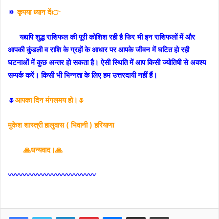
🔅
कृपया ध्यान दें👉
यद्यपि शुद्ध राशिफल की पूरी कोशिश रही है फिर भी इन राशिफलों में और
आपकी कुंडली व राशि के ग्रहों के आधार पर आपके जीवन में घटित हो रही
घटनाओं में कुछ अन्तर हो सकता है। ऐसी स्थिति में आप किसी ज्योतिषी से अवश्य
सम्पर्क करें। किसी भी भिन्नता के लिए हम उत्तरदायी नहीं हैं।
🌷
आपका दिन मंगलमय हो।🌷
मुकेश शास्त्री हालुवास ( भिवानी ) हरियाणा
🙏धन्यवाद।🙏
〰〰〰〰〰〰〰〰〰〰〰〰
Facebook
Twitter
LinkedIn
Pinterest
Messenger
Share via Email
Print