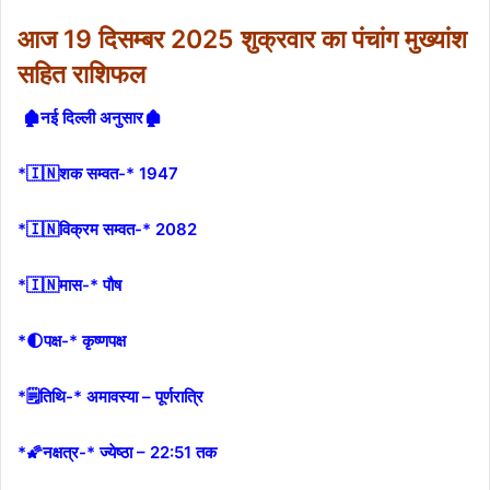
आज 19 दिसम्बर 2025 शुक्रवार का पंचांग मुख्यांश
सहित राशिफल
🏚नई दिल्ली अनुसार🏚
*🇮🇳शक सम्वत-* 1947
*🇮🇳विक्रम सम्वत-* 2082
*🇮🇳मास-* पौष
*🌓पक्ष-* कृष्णपक्ष
*🗒तिथि-* अमावस्या – पूर्णरात्रि
*🌠नक्षत्र-* ज्येष्ठा – 22:51 तक