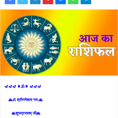
🪔🪔🪔 ⚜🕉⚜ 🪔🪔🪔
🙏ॐ श्रीगणेशाय नम:🙏
🙏शुभप्रभातम् जी🙏