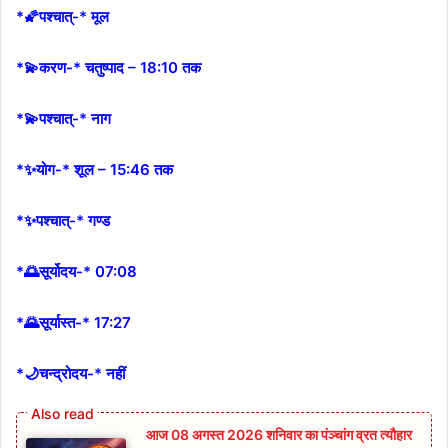
*🌠पश्चात्-* मूल
*💫करण-* चतुष्पाद – 18:10 तक
*💫पश्चात्-* नाग
*✨योग-* शूल – 15:46 तक
*✨पश्चात्-* गण्ड
*🌅सूर्योदय-* 07:08
*🌄सूर्यास्त-* 17:27
*🌙चन्द्रोदय-* नहीं
आज 08 अगस्त 2026‌ शनिवार का पंञ्चांग व्रत त्यौहार