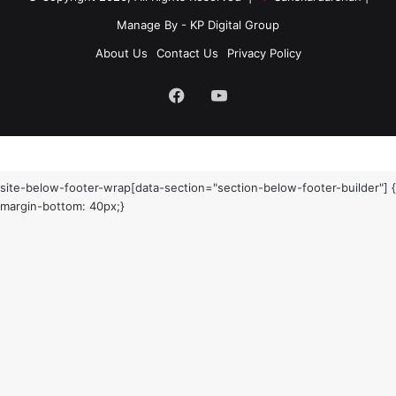
Manage By - KP Digital Group
About Us
Contact Us
Privacy Policy
Facebook
YouTube
site-below-footer-wrap[data-section="section-below-footer-builder"] {
margin-bottom: 40px;}