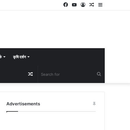
Facebook
YouTube
Log
Random
Sidebar
In
Article
्क
कृषि दर्शन
Random
Search
Article
for
Advertisements