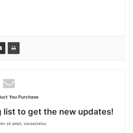
senger
Share via Email
Print
duct You Purchase
 list to get the new updates!
or sit amet, consectetur.