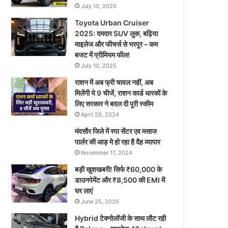
July 10, 2025
Toyota Urban Cruiser
2025: दमदार SUV लुक, बढ़िया
माइलेज और फीचर्स से भरपूर – कम
बजट में प्रीमियम फील!
July 10, 2025
राशन में अब फ्री चावल नहीं, अब
मिलेंगी ये 9 चीजें, राशन कार्ड धारकों के
लिए सरकार ने बदल दी पूरी स्कीम
April 29, 2024
मंदसौर जिले में स्पा सेंटर एव मसाज
पार्लर की आड़ मे हो रहा है दैह व्यापार
November 17, 2024
बड़ी खुशखबरी! सिर्फ ₹60,000 के
डाउनपेमेंट और ₹8,500 की EMI में
घर लाएं
June 25, 2025
Hybrid टेक्नोलॉजी के साथ लौट रही