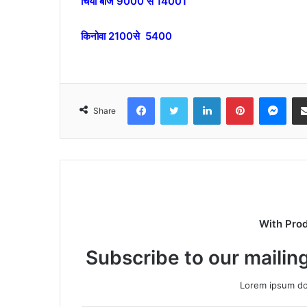
चिया बीज 9000 से 14001
किनोवा 2100से 5400
Facebook
Twitter
LinkedIn
Pinterest
Mes
Share
With Pro
Subscribe to our mailing
Lorem ipsum dol