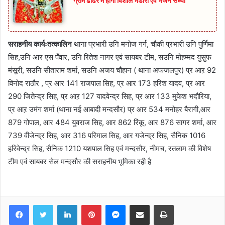
ग्राम ढोढर में होगा विशाल भंडारा एवं भजन संध्या
सराहनीय कार्यःतत्कालिन
थाना प्रभारी उनि मनोज गर्ग, चौकी प्रभारी उनि पुर्णिमा
सिह,उनि आर एस पँवार, उनि रितेश नागर एवं सायबर टीम, सउनि मोहम्मद युसुफ
मंसूरी, सउनि सीताराम शर्मा, सउनि अजय चौहान ( थाना अफजलपुर) प्र आऱ 92
विनोद राठौर , प्र आर 141 राजपाल सिह, प्र आर 173 हरिश यादव, प्र आर
290 जितेन्द्र सिह, प्र आऱ 127 यादवेन्द्र सिह, प्र आर 133 मुकेश भदौरिया,
प्र आऱ उमंग शर्मा (थाना नई आबादी मन्दसौर) प्र आर 534 मनोहर बैरागी,आर
879 गोपाल, आर 484 युवराज सिह, आर 862 रिंकू, आर 876 सागर शर्मा, आर
739 वीजेन्द्र सिह, आर 316 परिमाल सिह, आर गजेन्द्र सिह, सैनिक 1016
हरिवेन्द्र सिह, सैनिक 1210 यशपाल सिह एवं मन्दसौर, नीमच, रतलाम की विशेष
टीम एवं सायबर सेल मन्दसौर की सराहनीय भूमिका रही है
Facebook
Twitter
LinkedIn
Pinterest
Messenger
Share via Email
Print