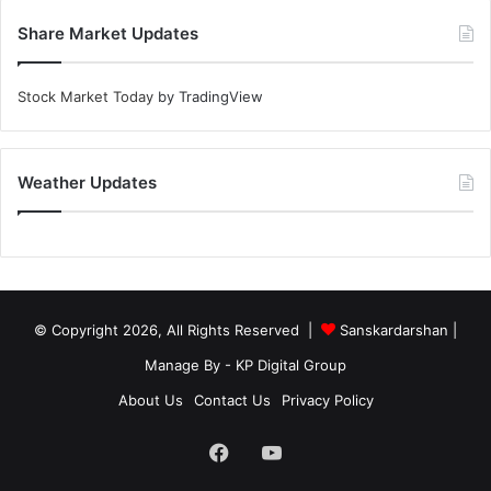
Share Market Updates
Stock Market Today
by TradingView
Weather Updates
© Copyright 2026, All Rights Reserved |
Sanskardarshan
|
Manage By - KP Digital Group
About Us
Contact Us
Privacy Policy
Facebook
YouTube