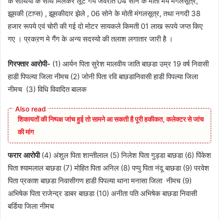
के साथियो के साथ मिलकर लूटे गये जेवरात 04 सोने के मोती मय मंगलसूत्र,
झूमकी (टाप्स) , झूमकीदार झेले , 06 सोने के मोती मंगलसूत्र, तथा नगदी 38
हजार रूपये एवं चोरी की गई दो मोटर सायकले किमती 01 लाख रूपये जप्त किए
गए । प्रकऱण मे गैंग के अन्य सदस्यो की तलाश लगातार जारी है ।
गिरफ्तार आरोपी-
(1) आर्यन पिता सुरेश मालवीय जाति बाछडा उम्र 19 वर्ष निवासी
हाडी पिपल्या जिला नीमच (2) जोनी पिता रवि बाछडानिवासी हाडी पिपल्या जिला
नीमच (3) विधि विवादित बालक
शिकायतों की निष्पक्ष जांच हुई तो सामने आ सकती है पूरी हकीकत, कलेक्टर से जांच
की मांग
फरार आरोपी
(4) अंशुल पिता शान्तीलाल (5) निलेश पिता गुड्डा बाछडा (6) पिंकेश
पिता श्यामलाल बाछडा (7) मोहित पिता अनिल (8) पप्पु पिता नंदू बाछडा (9) परवेश
पिता प्रकाश बाछडा निवासीगण हाडी पिपल्या थाना मनासा जिला नीमच (9)
अभिषेक पिता राजेन्द्र डाबर बाछडा (10) अनीता पति अभिषेक बाछडा निवासी
बर्डिया जिला नीमच