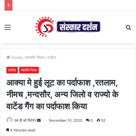
Menu
S
fo
Home
/
मंदसौर जिला
/
दलौदा
दलौदा
मंदसौर जिला
आक्या मे हुई लूट का पर्दाफाश ,रतलाम,
नीमच ,मन्दसौर, अन्य जिलो व राज्यो के
वाटेंड गैंग का पर्दाफाश किया
Send
एस डी ओ रिपोर्टर
November 10, 2025
0
52
an
4 minutes read
email