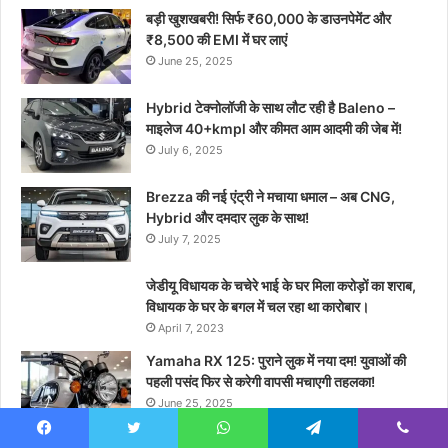
बड़ी खुशखबरी! सिर्फ ₹60,000 के डाउनपेमेंट और
₹8,500 की EMI में घर लाएं
June 25, 2025
Hybrid टेक्नोलॉजी के साथ लौट रही है Baleno –
माइलेज 40+kmpl और कीमत आम आदमी की जेब में!
July 6, 2025
Brezza की नई एंट्री ने मचाया धमाल – अब CNG,
Hybrid और दमदार लुक के साथ!
July 7, 2025
जेडीयू विधायक के चचेरे भाई के घर मिला करोड़ों का शराब,
विधायक के घर के बगल में चल रहा था कारोबार।
April 7, 2023
Yamaha RX 125: पुराने लुक में नया दम! युवाओं की
पहली पसंद फिर से करेगी वापसी मचाएगी तहलका!
June 25, 2025
Facebook
Twitter
WhatsApp
Telegram
Viber