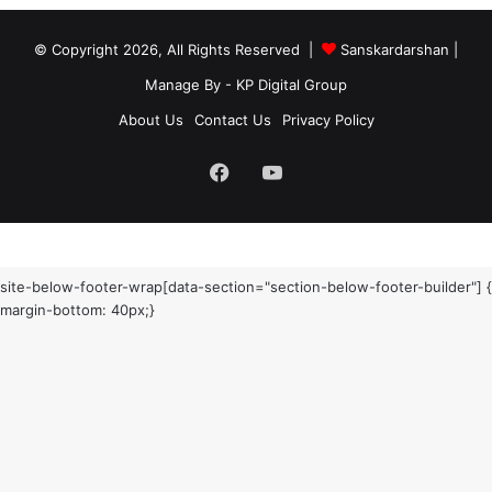
© Copyright 2026, All Rights Reserved |
Sanskardarshan
|
Manage By - KP Digital Group
About Us
Contact Us
Privacy Policy
Facebook
YouTube
site-below-footer-wrap[data-section="section-below-footer-builder"] {
margin-bottom: 40px;}