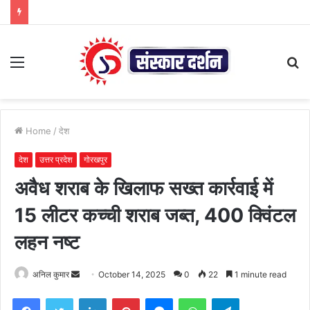
Menu
S
fo
Home
/
देश
देश
उत्तर प्रदेश
गोरखपुर
अवैध शराब के खिलाफ सख्त कार्रवाई में
15 लीटर कच्ची शराब जब्त, 400 क्विंटल
लहन नष्ट
Send
अनिल कुमार
October 14, 2025
0
22
1 minute read
an
Facebook
Twitter
LinkedIn
Pinterest
Messenger
WhatsApp
Telegram
email