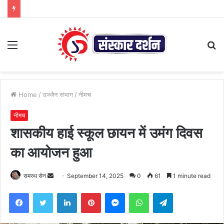
Menu
S
fo
Home
/
उज्जैन संभाग
/
नीमच
नीमच
शासकीय हाई स्कूल छायन में उमंग दिवस
का आयोजन हुआ
Send
समरथ सेन
September 14, 2025
0
61
1 minute read
an
Facebook
Twitter
LinkedIn
Pinterest
Messenger
WhatsApp
Telegram
email