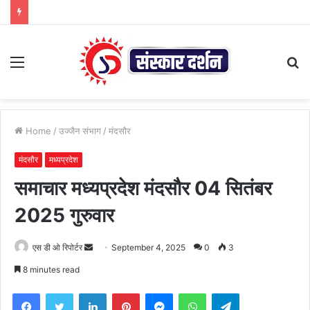
Menu
S
fo
Home
/
उज्जैन संभाग
/
मंदसौर
मंदसौर
मध्यप्रदेश
समाचार मध्यप्रदेश मंदसौर 04 सितंबर
2025 गुरुवार
Send
एस डी ओ रिपोर्टर
September 4, 2025
0
3
an
8 minutes read
email
Facebook
Twitter
LinkedIn
Pinterest
Messenger
WhatsApp
Telegram