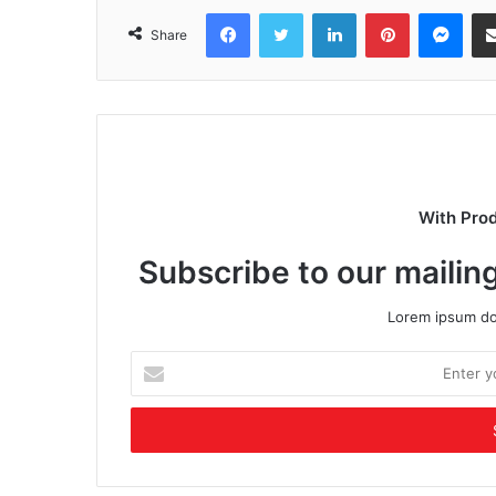
Facebook
Twitter
LinkedIn
Pinterest
Mes
Share
With Pro
Subscribe to our mailing
Lorem ipsum dol
Enter
your
Email
address