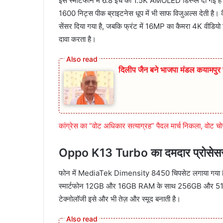
इस स्मार्टफोन में 6.8 इंच की 1.5K AMOLED डिस्प्ले दी गई 
1600 निट्स पीक ब्राइटनेस धूप में भी साफ विजुअल्स देती है।
सेंसर दिया गया है, जबकि फ्रंट में 16MP का कैमरा 4K वीडियो 
दावा करता है।
दिलीप जैन बने भाजपा मंडल कयामप
कांग्रेस का “वोट अधिकार सत्याग्रह” पैदल मार्च निकला, वोट चोर 
Oppo K13 Turbo का दमदार प्रोसेसर
फोन में MediaTek Dimensity 8450 चिपसेट लगाया गया है जो
स्मार्टफोन 12GB और 16GB RAM के साथ 256GB और 512GB 
टेक्नोलॉजी इसे और भी तेज़ और स्मूद बनाती है।