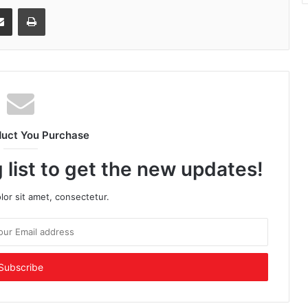
senger
Share via Email
Print
duct You Purchase
 list to get the new updates!
or sit amet, consectetur.