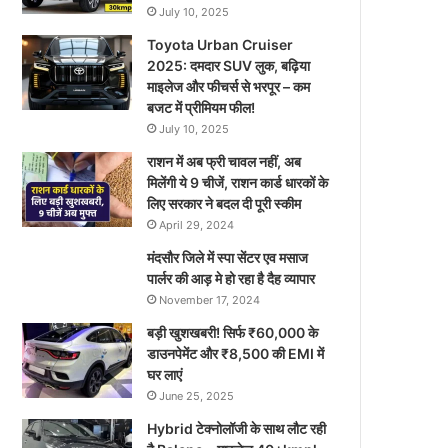
July 10, 2025
Toyota Urban Cruiser
2025: दमदार SUV लुक, बढ़िया
माइलेज और फीचर्स से भरपूर – कम
बजट में प्रीमियम फील!
July 10, 2025
राशन में अब फ्री चावल नहीं, अब
मिलेंगी ये 9 चीजें, राशन कार्ड धारकों के
लिए सरकार ने बदल दी पूरी स्कीम
April 29, 2024
मंदसौर जिले में स्पा सेंटर एव मसाज
पार्लर की आड़ मे हो रहा है दैह व्यापार
November 17, 2024
बड़ी खुशखबरी! सिर्फ ₹60,000 के
डाउनपेमेंट और ₹8,500 की EMI में
घर लाएं
June 25, 2025
Hybrid टेक्नोलॉजी के साथ लौट रही