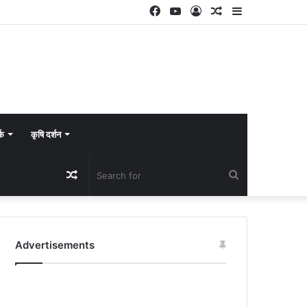
Facebook
YouTube
Log
Random
Sidebar
In
Article
्क
कृषि दर्शन
Random
Search
Article
for
Advertisements