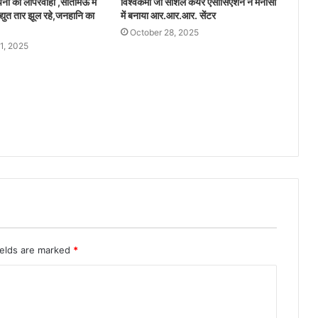
ंपनी की लापरवाही ,सीतामऊ में
विश्वकर्मा जी सोशल केयर एसोसिएशन ने मनासा
द्युत तार झूल रहे,जनहानि का
में बनाया आर.आर.आर. सेंटर
October 28, 2025
1, 2025
ields are marked
*