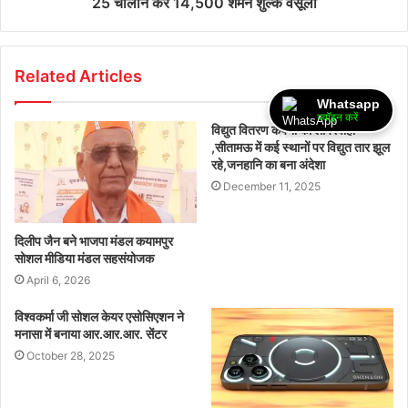
25 चालान कर 14,500 शमन शुल्क वसूला
Related Articles
Whatsapp
ज्वॉइन करें
विद्युत वितरण कंपनी की लापरवाही
,सीतामऊ में कई स्थानों पर विद्युत तार झूल
रहे,जनहानि का बना अंदेशा
December 11, 2025
दिलीप जैन बने भाजपा मंडल कयामपुर
सोशल मीडिया मंडल सहसंयोजक
April 6, 2026
विश्वकर्मा जी सोशल केयर एसोसिएशन ने
मनासा में बनाया आर.आर.आर. सेंटर
October 28, 2025