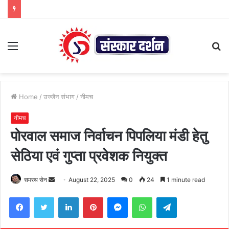
Menu
S
fo
Home
/
उज्जैन संभाग
/
नीमच
नीमच
पोरवाल समाज निर्वाचन पिपलिया मंडी हेतु
सेठिया एवं गुप्ता प्रवेशक नियुक्त
Send
समरथ सेन
August 22, 2025
0
24
1 minute read
an
Facebook
Twitter
LinkedIn
Pinterest
Messenger
WhatsApp
Telegram
email