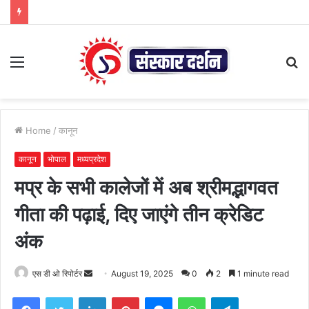
Menu
S
fo
Home
/
कानून
कानून
भोपाल
मध्यप्रदेश
मप्र के सभी कालेजों में अब श्रीमद्भागवत
गीता की पढ़ाई, दिए जाएंगे तीन क्रेडिट
अंक
Send
एस डी ओ रिपोर्टर
August 19, 2025
0
2
1 minute read
an
Facebook
Twitter
LinkedIn
Pinterest
Messenger
WhatsApp
Telegram
email