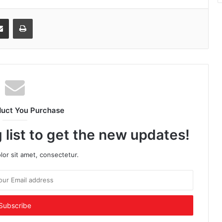
senger
Share via Email
Print
duct You Purchase
 list to get the new updates!
or sit amet, consectetur.