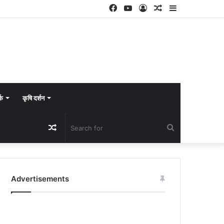
Facebook
YouTube
Log
Random
Sidebar
In
Article
्क
कृषि दर्शन
Random
Search
Article
for
Advertisements