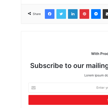
Facebook
Twitter
LinkedIn
Pinterest
Mes
Share
With Pro
Subscribe to our mailing
Lorem ipsum dol
Enter
your
Email
address