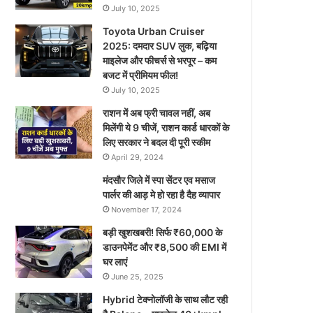
July 10, 2025
Toyota Urban Cruiser
2025: दमदार SUV लुक, बढ़िया
माइलेज और फीचर्स से भरपूर – कम
बजट में प्रीमियम फील!
July 10, 2025
राशन में अब फ्री चावल नहीं, अब
मिलेंगी ये 9 चीजें, राशन कार्ड धारकों के
लिए सरकार ने बदल दी पूरी स्कीम
April 29, 2024
मंदसौर जिले में स्पा सेंटर एव मसाज
पार्लर की आड़ मे हो रहा है दैह व्यापार
November 17, 2024
बड़ी खुशखबरी! सिर्फ ₹60,000 के
डाउनपेमेंट और ₹8,500 की EMI में
घर लाएं
June 25, 2025
Hybrid टेक्नोलॉजी के साथ लौट रही