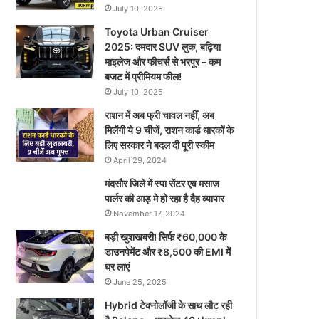
July 10, 2025
Toyota Urban Cruiser
2025: दमदार SUV लुक, बढ़िया
माइलेज और फीचर्स से भरपूर – कम
बजट में प्रीमियम फील!
July 10, 2025
राशन में अब फ्री चावल नहीं, अब
मिलेंगी ये 9 चीजें, राशन कार्ड धारकों के
लिए सरकार ने बदल दी पूरी स्कीम
April 29, 2024
मंदसौर जिले में स्पा सेंटर एव मसाज
पार्लर की आड़ मे हो रहा है दैह व्यापार
November 17, 2024
बड़ी खुशखबरी! सिर्फ ₹60,000 के
डाउनपेमेंट और ₹8,500 की EMI में
घर लाएं
June 25, 2025
Hybrid टेक्नोलॉजी के साथ लौट रही