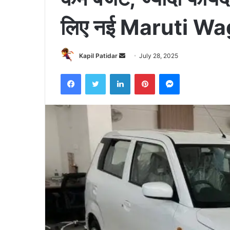
लिए नई Maruti Wag
Send
Kapil Patidar
July 28, 2025
an
Facebook
Twitter
LinkedIn
Pinterest
Messenger
email