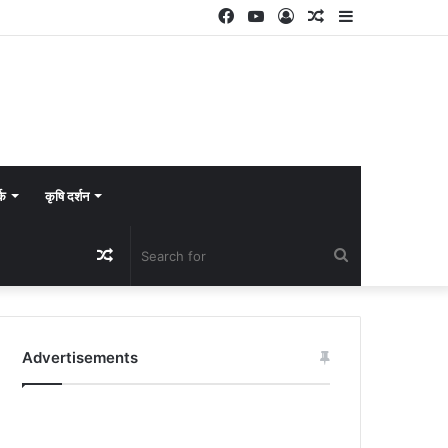
Facebook
YouTube
Log
Random
Sidebar
In
Article
्क
कृषि दर्शन
Random
Search
Article
for
Advertisements