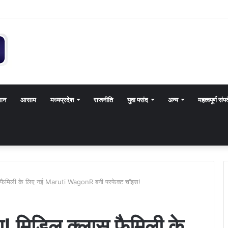
थान
आसाम
मध्यप्रदेश
राजनीति
युवा पसंद
अन्य
महत्वपूर्ण संपर
स फैमिली के लिए नई Maruti WagonR बनी परफेक्ट चॉइस!
! मिडिल क्लास फैमिली के