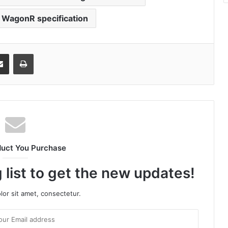
 WagonR specification
senger
Share via Email
Print
duct You Purchase
 list to get the new updates!
or sit amet, consectetur.