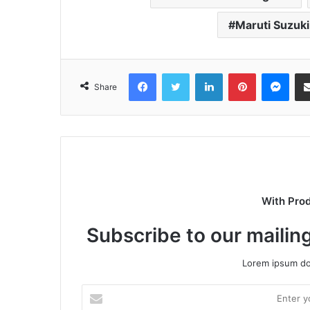
Maruti Suzuki
Facebook
Twitter
LinkedIn
Pinterest
Mes
Share
With Pro
Subscribe to our mailing
Lorem ipsum dol
Enter
your