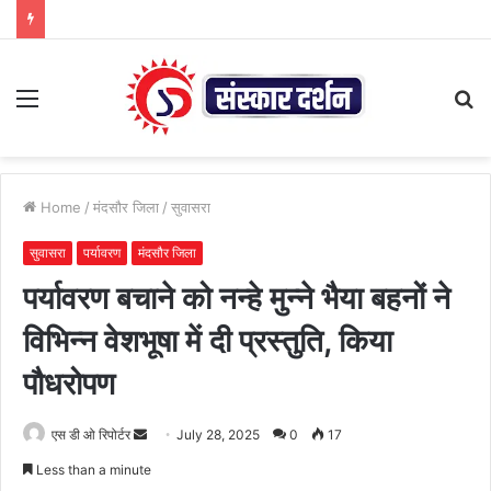
Menu
S
fo
Home
/
मंदसौर जिला
/
सुवासरा
सुवासरा
पर्यावरण
मंदसौर जिला
पर्यावरण बचाने को नन्हे मुन्ने भैया बहनों ने
विभिन्न वेशभूषा में दी प्रस्तुति, किया
पौधरोपण
Send
एस डी ओ रिपोर्टर
July 28, 2025
0
17
an
Less than a minute
email