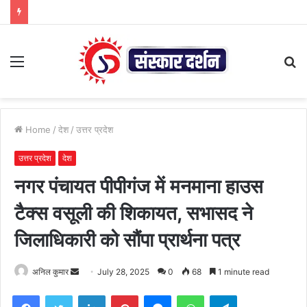
Menu
S
fo
Home
/
देश
/
उत्तर प्रदेश
उत्तर प्रदेश
देश
नगर पंचायत पीपीगंज में मनमाना हाउस
टैक्स वसूली की शिकायत, सभासद ने
जिलाधिकारी को सौंपा प्रार्थना पत्र
Send
अनिल कुमार
July 28, 2025
0
68
1 minute read
an
Facebook
Twitter
LinkedIn
Pinterest
Messenger
WhatsApp
Telegram
email