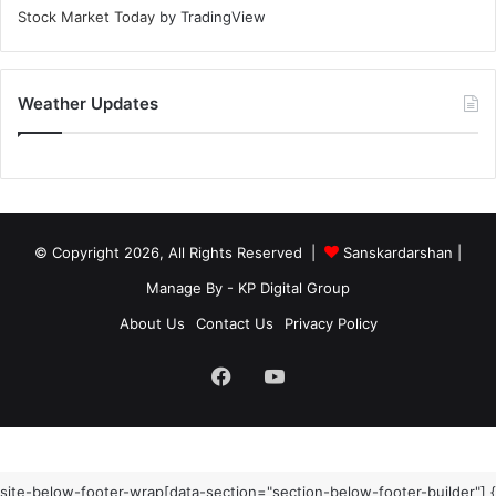
Stock Market Today
by TradingView
Weather Updates
© Copyright 2026, All Rights Reserved |
Sanskardarshan
|
Manage By - KP Digital Group
About Us
Contact Us
Privacy Policy
Facebook
YouTube
site-below-footer-wrap[data-section="section-below-footer-builder"] {