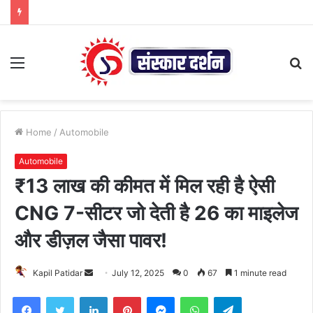
Menu
S
fo
Home
/
Automobile
Automobile
₹13 लाख की कीमत में मिल रही है ऐसी
CNG 7-सीटर जो देती है 26 का माइलेज
और डीज़ल जैसा पावर!
Send
Kapil Patidar
July 12, 2025
0
67
1 minute read
an
Facebook
Twitter
LinkedIn
Pinterest
Messenger
WhatsApp
Telegram
email