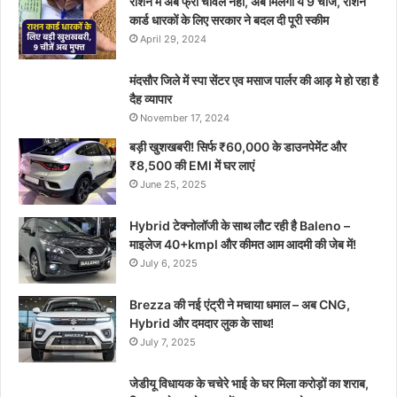
राशन में अब फ्री चावल नहीं, अब मिलेंगी ये 9 चीजें, राशन
कार्ड धारकों के लिए सरकार ने बदल दी पूरी स्कीम
April 29, 2024
मंदसौर जिले में स्पा सेंटर एव मसाज पार्लर की आड़ मे हो रहा है
दैह व्यापार
November 17, 2024
बड़ी खुशखबरी! सिर्फ ₹60,000 के डाउनपेमेंट और
₹8,500 की EMI में घर लाएं
June 25, 2025
Hybrid टेक्नोलॉजी के साथ लौट रही है Baleno –
माइलेज 40+kmpl और कीमत आम आदमी की जेब में!
July 6, 2025
Brezza की नई एंट्री ने मचाया धमाल – अब CNG,
Hybrid और दमदार लुक के साथ!
July 7, 2025
जेडीयू विधायक के चचेरे भाई के घर मिला करोड़ों का शराब,