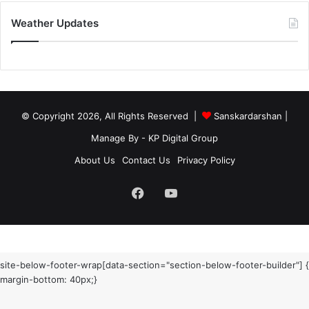
Weather Updates
© Copyright 2026, All Rights Reserved |
Sanskardarshan
|
Manage By - KP Digital Group
About Us
Contact Us
Privacy Policy
Facebook
YouTube
site-below-footer-wrap[data-section="section-below-footer-builder"] {
margin-bottom: 40px;}