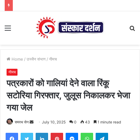
Menu
S
fo
Home
/
उज्जैन संभाग
/
नीमच
नीमच
पत्रकारों को गालियां देने वाला रिंकू
सटोरिया गिरफ्तार, जुलूस निकालकर भेजा
गया जेल
Send
समरथ सेन
July 10, 2025
0
43
1 minute read
an
Facebook
Twitter
LinkedIn
Pinterest
Messenger
WhatsApp
Telegram
email