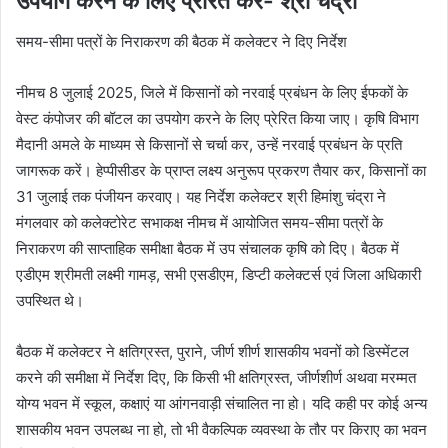
उपयोग करने के लिए प्रेरित करें- श्री चंद्रा
समय-सीमा पत्रों के निराकरण की बैठक में कलेक्‍टर ने दिए निर्देश
नीमच 8 जुलाई 2025, जिले में किसानों को नरवाई प्रबंधन के लिए ईफकों के
वेस्‍ट कंपोजर की बॉटल का उपयोग करने के लिए प्रेरित किया जाए। कृषि विभाग
मैदानी अमले के माध्‍यम से किसानों से चर्चा कर, उन्‍हें नरवाई प्रबंधन के प्रति
जागरूक करें। हेप्‍पीसीडर के प्राप्‍त लक्ष्‍य अनुरूप प्रकरण तैयार कर, किसानों का
31 जुलाई तक पंजीयन करवाए। यह निर्देश कलेक्‍टर श्री हिमांशु चंद्रा ने
मंगलवार को कलेक्‍टोरेट सभाकक्ष नीमच में आयोजित समय-सीमा पत्रों के
निराकरण की साप्‍ताहिक समीक्षा बैठक में उप संचालक कृषि को दिए। बैठक में
एडीएम श्रीमती लक्ष्‍मी गामड़, सभी एसडीएम, डिप्‍टी कलेक्‍टर्स एवं जिला अधिकारी
उपस्थित थे।
बैठक में कलेक्‍टर ने क्षतिग्रस्‍त, पुराने, जीर्ण शीर्ण शासकीय भवनों को डिस्‍मेंटल
करने की समीक्षा में निर्देश दिए, कि किसी भी क्षतिग्रस्‍त, जीर्णशीर्ण अथवा मरम्‍मत
योग्‍य भवन में स्‍कूल, कक्षाएं या आंगनवाड़ी संचालित ना हो। यदि कही पर कोई अन्‍य
शासकीय भवन उपलब्‍ध ना हो, तो भी वैकल्पिक व्‍यवस्‍था के तौर पर किराए का भवन