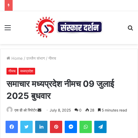
Menu
S
fo
Home
/
उज्जैन संभाग
/
नीमच
नीमच
मध्यप्रदेश
समाचार मध्यप्रदेश नीमच 09 जुलाई
2025 बुधवार
Send
एस डी ओ रिपोर्टर
July 8, 2025
0
28
5 minutes read
an
Facebook
Twitter
LinkedIn
Pinterest
Messenger
WhatsApp
Telegram
email