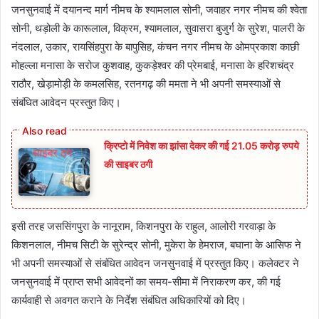
जनसुनवाई में दयानन्‍द मार्ग नीमच के श्‍यामलाल सोनी, जवाहर नगर नीमच की श्‍वेता
सोनी, थड़ोली के कारूलाल, विक्रम, श्‍यामलाल, सुवासरा बुजुर्ग के सुरेश, पालरी के
नंदलाल, उकार, रायसिंहपुरा के बापुसिह, कंचन नगर नीमच के ओमप्रकाश काछी
मोहल्‍ला मनासा के सरोज कुशवाह, कुकड़ेश्‍वर की प्रेमबाई, मनासा के हरिशचंद्र
राठौर, खेड़ामोड़ी के कमलसिह, रतनगढ़ की ममता ने भी अपनी समस्‍याओं से
संबंधित आवेदन प्रस्‍तुत किए।
क्रिप्टो में निवेश का झांसा देकर की गई 21.05 करोड़ रुपये
की साइबर ठगी
इसी तरह जससिंगपुरा के नानूराम, किशनपुरा के राहुल, आलोरी गरवाड़ा के
किशनलाल, नीमच सिटी के सुरेन्‍द्र सोनी, मुकेरा के हेमराज, बघाना के आसिफ ने
भी अपनी समस्‍याओं से संबंधित आवेदन जनसुनवाई में प्रस्‍तुत किए। कलेक्‍टर ने
जनसुनवाई में प्राप्‍त सभी आवेदनों का समय-सीमा में निराकरण कर, की गई
कार्यवाही से अवगत कराने के निर्देश संबंधित अधिकारियों को दिए।