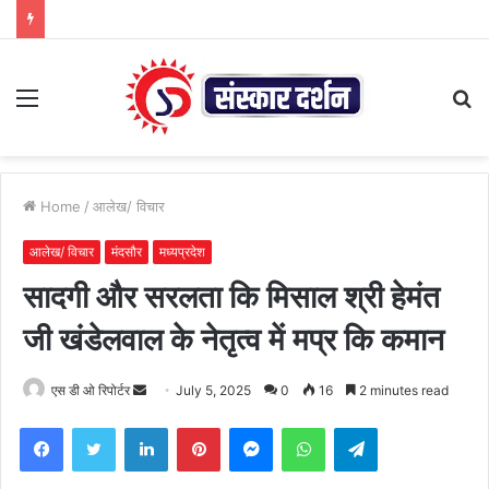
Menu
S
fo
Home
/
आलेख/ विचार
आलेख/ विचार
मंदसौर
मध्यप्रदेश
सादगी और सरलता कि मिसाल श्री हेमंत
जी खंडेलवाल के नेतृत्व में मप्र कि कमान
Send
एस डी ओ रिपोर्टर
July 5, 2025
0
16
2 minutes read
an
Facebook
Twitter
LinkedIn
Pinterest
Messenger
WhatsApp
Telegram
email