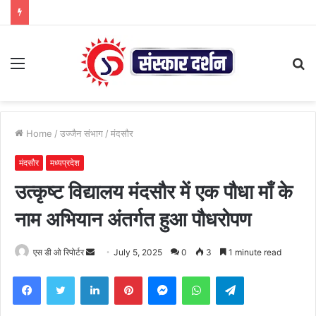
Menu
S
fo
Home
/
उज्जैन संभाग
/
मंदसौर
मंदसौर
मध्यप्रदेश
उत्कृष्ट विद्यालय मंदसौर में एक पौधा माँ के
नाम अभियान अंतर्गत हुआ पौधरोपण
Send
एस डी ओ रिपोर्टर
July 5, 2025
0
3
1 minute read
an
Facebook
Twitter
LinkedIn
Pinterest
Messenger
WhatsApp
Telegram
email