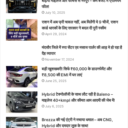
बढ़िया माइलेज और फीचर्स से भरपूर – कम बजट में प्रीमियम
फील!
July 10, 2025
राशन में अब फ्री चावल नहीं, अब मिलेंगी ये 9 चीजें, राशन
कार्ड धारकों के लिए सरकार ने बदल दी पूरी स्कीम
April 29, 2024
मंदसौर जिले में स्पा सेंटर एव मसाज पार्लर की आड़ मे हो रहा है
दैह व्यापार
November 17, 2024
बड़ी खुशखबरी! सिर्फ ₹60,000 के डाउनपेमेंट और
₹8,500 की EMI में घर लाएं
June 25, 2025
Hybrid टेक्नोलॉजी के साथ लौट रही है Baleno –
माइलेज 40+kmpl और कीमत आम आदमी की जेब में!
July 6, 2025
Brezza की नई एंट्री ने मचाया धमाल – अब CNG,
Hybrid और दमदार लुक के साथ!