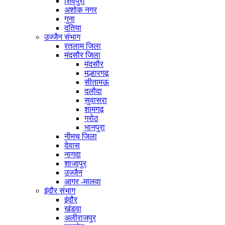
शिवपुरी
अशोक नगर
गुना
दतिया
उज्जैन संभाग
रतलाम जिला
मंदसौर जिला
मंदसौर
मल्हारगढ़
सीतामऊ
दलौदा
सुवासरा
शामगढ़
गरोठ
भानपुरा
नीमच जिला
देवास
नागदा
शाजापुर
उज्जैन
आगर -मालवा
इंदौर संभाग
इंदौर
खंडवा
अलीराजपुर