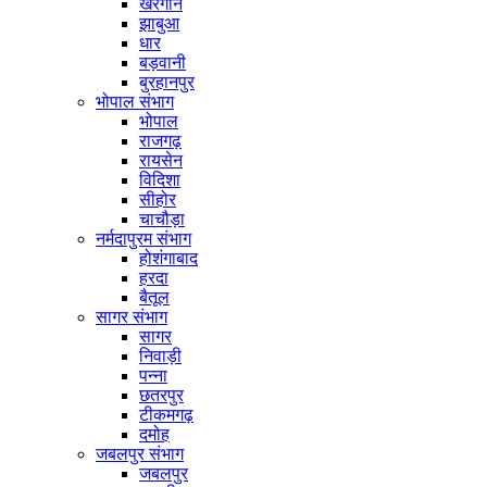
खरगोन
झाबुआ
धार
बड़वानी
बुरहानपुर
भोपाल संभाग
भोपाल
राजगढ़
रायसेन
विदिशा
सीहोर
चाचौड़ा
नर्मदापुरम संभाग
होशंगाबाद
हरदा
बैतूल
सागर संभाग
सागर
निवाड़ी
पन्ना
छतरपुर
टीकमगढ़
दमोह
जबलपुर संभाग
जबलपुर