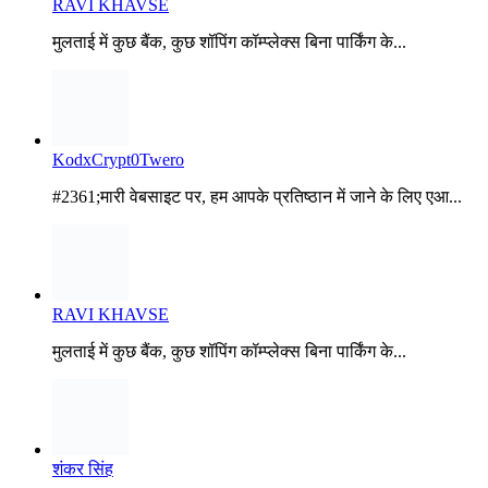
RAVI KHAVSE
मुलताई में कुछ बैंक, कुछ शॉपिंग कॉम्प्लेक्स बिना पार्किंग के...
शंकर सिंह
श...
MANOJ
Manoj...
संस्कार दर्शन कि खबर का हुआ असर: स्कूल ग्राउंड में गाजर घास की
करवाई साफ सफाई - Sanskardarshan
[…] एजुकेशन – स्कूल ग्राउंड में गाजर घास…...