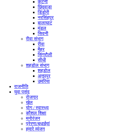
कटनी
छिंदवाड़ा
डिंडोरी
नरसिंहपुर
बालाघाट
मंडल
सिवनी
रीवा संभाग
रीवा
मैहर
सिंगरौली
सीधी
शहडोल संभाग
शहडोल
अनूपपुर
उमरिया
राजनीति
युवा पसंद
रोजगार
खेल
योग / स्वास्थ्य
कौशल शिक्षा
मनोरंजन
प्रेरणा/बधाईयां
हमारे व्यंजन