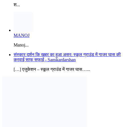
Share Market Updates
Stock Market Today
by TradingView
Weather Updates
© Copyright 2026, All Rights Reserved |
Sanskardarshan
| Manage
By - KP Digital Group
About Us
Contact Us
Privacy Policy
Facebook
YouTube
Facebook
Twitter
WhatsApp
Telegram
Viber
Back to top button
site-below-footer-wrap[data-section="section-below-footer-builder"]
{ margin-bottom: 40px;}