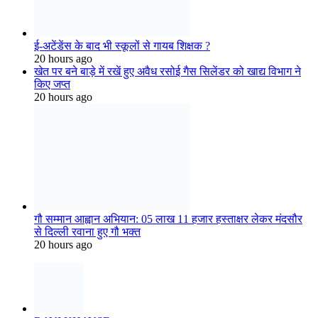
गौ सम्मान आह्वान अभियान: 05 लाख 11 हजार हस्ताक्षर लेकर मंदसौर
से दिल्ली रवाना हुए गौ भक्त
20 hours ago
RAVI KHAVSE
मुलताई में कुछ बैंक, कुछ शॉपिंग कॉम्प्लेक्स बिना पार्किंग के...
KodxCrypt0Twero
#2361;मारी वेबसाइट पर, हम आपके प्रतिष्ठान में जाने के लिए एआ...