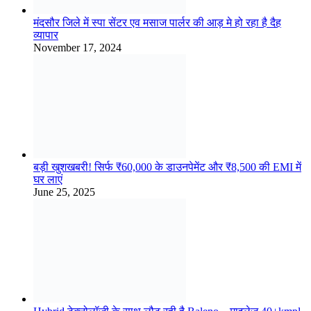
बड़ी खुशखबरी! सिर्फ ₹60,000 के डाउनपेमेंट और ₹8,500 की EMI में
घर लाएं
June 25, 2025
Hybrid टेक्नोलॉजी के साथ लौट रही है Baleno – माइलेज 40+kmpl
और कीमत आम आदमी की जेब में!
July 6, 2025