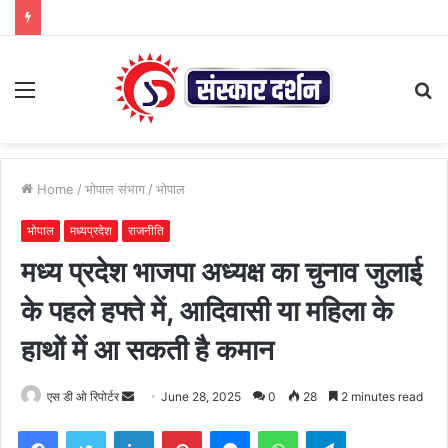
Menu
S
fo
Home
/
भोपाल संभाग
/
भोपाल
भोपाल
मध्यप्रदेश
राजनीति
मध्य प्रदेश भाजपा अध्यक्ष का चुनाव जुलाई
के पहले हफ्ते में, आदिवासी या महिला के
हाथों में आ सकती है कमान
Send
एस डी ओ रिपोर्टर
June 28, 2025
0
28
2 minutes read
an
Facebook
Twitter
LinkedIn
Pinterest
Messenger
WhatsApp
Telegram
email