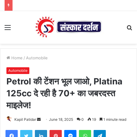
Menu
S
fo
Home
/
Automobile
Automobile
Petrol की टेंशन भूल जाओ, Platina
125cc दे रही है 70+ का जबरदस्त
माइलेज!
Send
Kapil Patidar
June 18, 2025
0
19
1 minute read
an
Facebook
Twitter
LinkedIn
Pinterest
Messenger
WhatsApp
Telegram
email