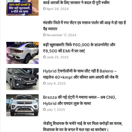
कार्ड धारकों के लिए सरकार ने बदल दी पूरी स्कीम
April 29, 2024
मंदसौर जिले में स्पा सेंटर एव मसाज पार्लर की आड़ मे हो रहा है
दैह व्यापार
November 17, 2024
बड़ी खुशखबरी! सिर्फ ₹60,000 के डाउनपेमेंट और
₹8,500 की EMI में घर लाएं
June 25, 2025
Hybrid टेक्नोलॉजी के साथ लौट रही है Baleno –
माइलेज 40+kmpl और कीमत आम आदमी की जेब में!
July 6, 2025
Brezza की नई एंट्री ने मचाया धमाल – अब CNG,
Hybrid और दमदार लुक के साथ!
July 7, 2025
जेडीयू विधायक के चचेरे भाई के घर मिला करोड़ों का शराब,
विधायक के घर के बगल में चल रहा था कारोबार।