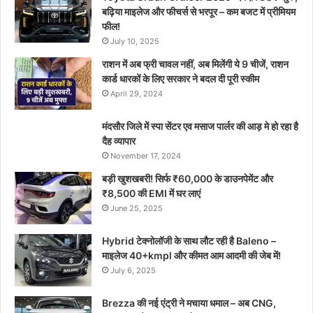
बढ़िया माइलेज और फीचर्स से भरपूर – कम बजट में प्रीमियम
फील!
July 10, 2025
राशन में अब फ्री चावल नहीं, अब मिलेंगी ये 9 चीजें, राशन
कार्ड धारकों के लिए सरकार ने बदल दी पूरी स्कीम
April 29, 2024
मंदसौर जिले में स्पा सेंटर एव मसाज पार्लर की आड़ मे हो रहा है
दैह व्यापार
November 17, 2024
बड़ी खुशखबरी! सिर्फ ₹60,000 के डाउनपेमेंट और
₹8,500 की EMI में घर लाएं
June 25, 2025
Hybrid टेक्नोलॉजी के साथ लौट रही है Baleno –
माइलेज 40+kmpl और कीमत आम आदमी की जेब में!
July 6, 2025
Brezza की नई एंट्री ने मचाया धमाल – अब CNG,