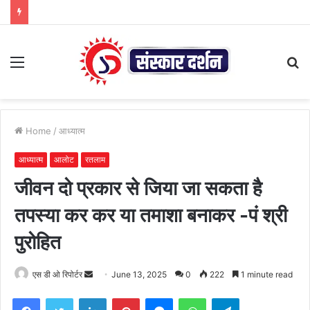
Menu
S
fo
Home
/
आध्यात्म
आध्यात्म
आलोट
रतलाम
जीवन दो प्रकार से जिया जा सकता है
तपस्या कर कर या तमाशा बनाकर -पं श्री
पुरोहित
Send
एस डी ओ रिपोर्टर
June 13, 2025
0
222
1 minute read
an
Facebook
Twitter
LinkedIn
Pinterest
Messenger
WhatsApp
Telegram
email