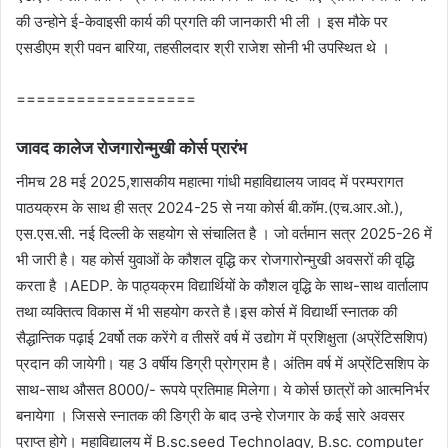
की उन्‍होने ई-केवाइसी कार्य की प्रगति की जानकारी भी ली । इस मौके पर
एसडीएम श्री पवन बारिया, तहसीलदार श्री राजेश सोनी भी उपस्थित थे ।
==================
जावद कालेज रोजगारोन्‍मुखी कोर्स प्रारंभ
नीमच 28 मई 2025,शासकीय महात्‍मा गांधी महाविद्यालय जावद में परम्‍परागत
पाठयक्रम के साथ ही सत्र 2024-25 से नया कोर्स बी.कॉम.(एच.आर.ओ.),
एस.एस.सी. नई दिल्‍ली के सहयोग से संचालित है । जो वर्तमान सत्र 2025-26 में
भी जारी है। यह कोर्स युवाओं के कौशल वृद्धि कर रोजगारोन्‍मुखी अवसरों की वृद्धि
करता है ।AEDP. के पाठ्यक्रम विद्यार्थियों के कौशल वृद्धि के साथ-साथ वार्तालाप
तथा व्‍यक्तित्‍व विकास में भी सहयोग करते है।इस कोर्स में विद्यार्थी स्‍नातक की
सैद्धान्तिक पढ़ाई 2वर्षो तक करेंगे व तीसरें वर्ष में उद्योग में प्रशिक्षुता (अप्रेंटिसशिप)
प्रदान की जायेगी। यह 3 वर्षीय डिग्री प्रोग्राम है। अंतिम वर्ष में अप्रेंटिसशिप के
साथ-साथ औसत 8000/- रूपये प्रतिमाह मिलेगा। ये कोर्स छात्रों को आत्‍मनिर्भर
बनायेगा । जिससे स्‍नातक की डिग्री के बाद उन्‍हे रोजगार के कई सारे अवसर
प्राप्‍त होगे। महाविद्यालय में B.sc.seed Technolagy, B.sc. computer