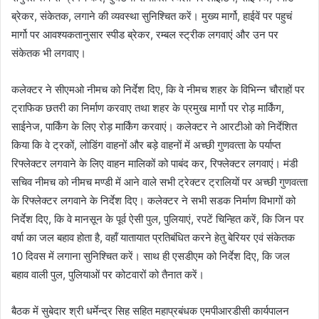
ब्रेकर, संकेतक, लगाने की व्यवस्था सुनिश्चित करें। मुख्य मार्गो, हाईवें पर पहुचं
मार्गो पर आवश्यकतानुसार स्पीड ब्रेकर, रम्‍बल स्‍ट्रीक लगवाएं और उन पर
संकेतक भी लगवाए।
कलेक्टर ने सीएमओ नीमच को निर्देश दिए, कि वे नीमच शहर के विभिन्न चौराहों पर
ट्राफिक छतरी का निर्माण करवाए तथा शहर के प्रमुख मार्गो पर रोड़ मार्किंग,
साईनेज, पार्किंग के लिए रोड़ मार्किंग करवाएं। कलेक्‍टर ने आरटीओ को निर्देशित
किया कि वे ट्रकों, लोडिंग वाहनों और बड़े वाहनों में अच्‍छी गुणवत्‍ता के पर्याप्‍त
रिफ्लेक्‍टर लगवाने के लिए वाहन मालिकों को पाबंद कर, रिफ्लेक्‍टर लगवाएं। मंडी
सचिव नीमच को नीमच मण्‍डी में आने वाले सभी ट्रेक्‍टर ट्रालियों पर अच्‍छी गुणवत्‍ता
के रिफ्लेक्‍टर लगवाने के निर्देश दिए। कलेक्‍टर ने सभी सडक निर्माण विभागों को
निर्देश दिए, कि वे मानसून के पूर्व ऐसी पुल, पुलियाएं, रपटें चिन्हित करें, कि जिन पर
वर्षा का जल बहाव होता है, वहॉं यातायात प्रतिबंधित करने हेतु बेरियर एवं संकेतक
10 दिवस में लगाना सुनिश्चित करें। साथ ही एसडीएम को निर्देश दिए, कि जल
बहाव वाली पुल, पुलियाओं पर कोटवारों को तैनात करें।
बैठक में सुबेदार श्री धर्मेन्द्र सिह सहित महाप्रबंधक एमपीआरडीसी कार्यपालन