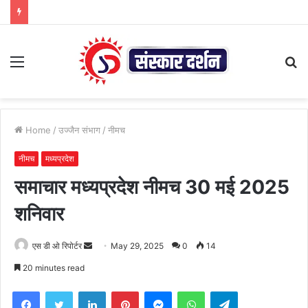
Menu
S
fo
Home
/
उज्जैन संभाग
/
नीमच
नीमच
मध्यप्रदेश
समाचार मध्यप्रदेश नीमच 30 मई 2025
शनिवार
Send
एस डी ओ रिपोर्टर
May 29, 2025
0
14
an
20 minutes read
email
Facebook
Twitter
LinkedIn
Pinterest
Messenger
WhatsApp
Telegram