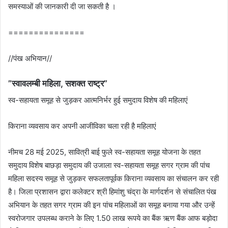
समस्‍याओं की जानकारी दी जा सकती है ।
===============
//पंख अभियान//
”स्‍वावलम्‍बी महिला, सशक्‍त राष्‍ट्र”
स्‍व-सहायता समूह से जुड़कर आत्‍मनिर्भर हुई समुदाय विशेष की महिलाएं
किराना व्‍यवसाय कर अपनी आजीविका चला रही है महिलाएं
नीमच 28 मई 2025, सावित्री बाई फुले स्‍व-सहायता समूह योजना के तहत
समुदाय विशेष बाछड़ा समुदाय की उजाला स्‍व-सहायता समूह सगर ग्राम की पांच
महिला सदस्‍य समूह से जुड़कर सफलतापूर्वक किराना व्‍यवसाय का संचालन कर रही
है। जिला प्रशासन द्वारा कलेक्‍टर श्री हिमांशु चंद्रा के मार्गदर्शन से संचालित पंख
अभियान के तहत सगर ग्राम की इन पांच महिलाओं का समूह बनाया गया और उन्‍हें
स्‍वरोजगार उपलब्‍ध कराने के लिए 1.50 लाख रूपये का बैंक ऋण बैंक आफ बड़ोदा