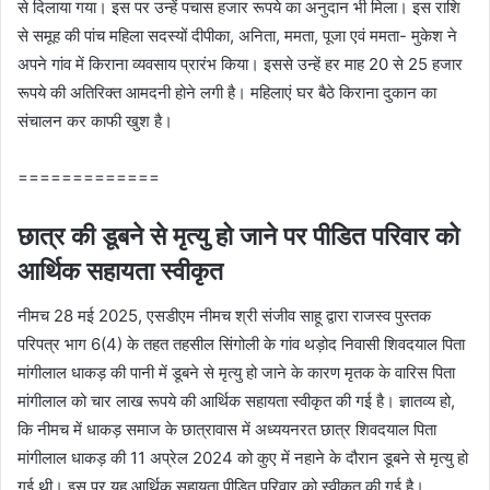
से दिलाया गया। इस पर उन्‍हें पचास हजार रूपये का अनुदान भी मिला। इस राशि
से समूह की पांच महिला सदस्‍यों दीपीका, अनिता, ममता, पूजा एवं ममता- मुकेश ने
अपने गांव में किराना व्‍यवसाय प्रारंभ किया। इससे उन्‍हें हर माह 20 से 25 हजार
रूपये की अतिरिक्‍त आमदनी होने लगी है। महिलाएं घर बैठे किराना दुकान का
संचालन कर काफी खुश है।
=============
छात्र की डूबने से मृत्‍यु हो जाने पर पीडित परिवार को
आर्थिक सहायता स्‍वीकृत
नीमच 28 मई 2025, एसडीएम नीमच श्री संजीव साहू द्वारा राजस्‍व पुस्‍तक
परिपत्र भाग 6(4) के तहत तहसील सिंगोली के गांव थड़ोद निवासी शिवदयाल पिता
मांगीलाल धाकड़ की पानी में डूबने से मृत्‍यु हो जाने के कारण मृतक के वारिस पिता
मांगीलाल को चार लाख रूपये की आर्थिक सहायता स्‍वीकृत की गई है। ज्ञातव्‍य हो,
कि नीमच में धाकड़ समाज के छात्रावास में अध्‍ययनरत छात्र शिवदयाल पिता
मांगीलाल धाकड़ की 11 अप्रेल 2024 को कुए में नहाने के दौरान डूबने से मृत्‍यु हो
गई थी। इस पर यह आर्थिक सहायता पीडित परिवार को स्‍वीकृत की गई है।