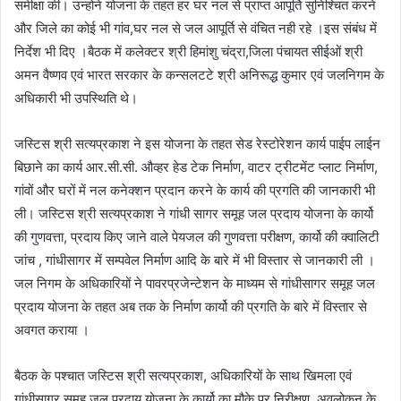
समीक्षा की। उन्‍होने योजना के तहत हर घर नल से प्राप्‍त आपूर्ति सुनिश्‍चित करने
और जिले का कोई भी गांव,घर नल से जल आपूर्ति से वंचित नही रहे ।इस संबंध में
निर्देश भी दिए ।बैठक में कलेक्‍टर श्री हिमांशु चंद्रा,जिला पंचायत सीईओं श्री
अमन वैष्‍णव एवं भारत सरकार के कन्‍सलटटे श्री अनिरूद्ध कुमार एवं जलनिगम के
अधिकारी भी उपस्थिति थे।
जस्‍टिस श्री सत्‍यप्रकाश ने इस योजना के तहत सेड रेस्‍टोरेशन कार्य पाईप लाईन
बिछाने का कार्य आर.सी.सी. औव्‍हर हेड टेक निर्माण, वाटर ट्रीटमेंट प्‍लाट निर्माण,
गांवों और घरों में नल कनेक्‍शन प्रदान करने के कार्य की प्रगति की जानकारी भी
ली। जस्टिस श्री सत्‍यप्रकाश ने गांधी सागर समूह जल प्रदाय योजना के कार्यो
की गुणवत्ता, प्रदाय किए जाने वाले पेयजल की गुणवत्ता परीक्षण, कार्यो की क्‍वालिटी
जांच , गांधीसागर में सम्‍पवेल निर्माण आदि के बारे में भी विस्‍तार से जानकारी ली ।
जल निगम के अधिकारियों ने पावरप्रजेन्‍टेशन के माध्‍यम से गांधीसागर समूह जल
प्रदाय योजना के तहत अब तक के निर्माण कार्यो की प्रगति के बारे में विस्‍तार से
अवगत कराया ।
बैठक के पश्‍चात जस्टिस श्री सत्‍यप्रकाश, अधिकारियों के साथ खिमला एवं
गांधीसागर समूह जल प्रदाय योजना के कार्यो का मौके पर निरीक्षण, अवलोकन के