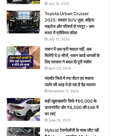
July 10, 2025
Toyota Urban Cruiser
2025: दमदार SUV लुक, बढ़िया
माइलेज और फीचर्स से भरपूर – कम
बजट में प्रीमियम फील!
July 10, 2025
राशन में अब फ्री चावल नहीं, अब
मिलेंगी ये 9 चीजें, राशन कार्ड धारकों के
लिए सरकार ने बदल दी पूरी स्कीम
April 29, 2024
मंदसौर जिले में स्पा सेंटर एव मसाज
पार्लर की आड़ मे हो रहा है दैह व्यापार
November 17, 2024
बड़ी खुशखबरी! सिर्फ ₹60,000 के
डाउनपेमेंट और ₹8,500 की EMI में
घर लाएं
June 25, 2025
Hybrid टेक्नोलॉजी के साथ लौट रही