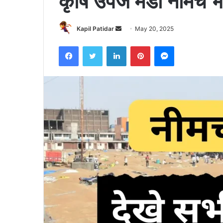
कृषि उपज मंडी नीमच
Send
Kapil Patidar
May 20, 2025
an
Facebook
Twitter
LinkedIn
Pinterest
Messenger
email