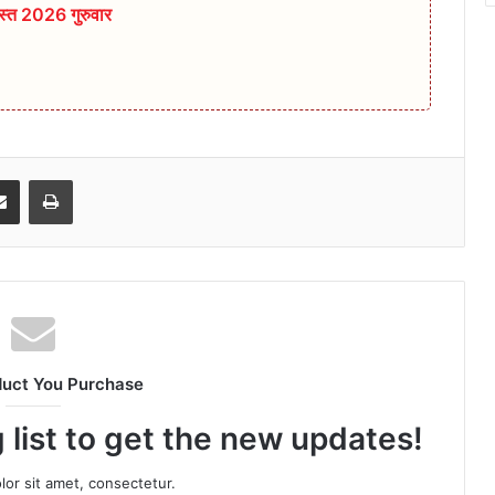
्त 2026 गुरुवार
senger
Share via Email
Print
duct You Purchase
 list to get the new updates!
or sit amet, consectetur.