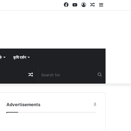
Facebook
YouTube
Log
Random
Sidebar
In
Article
्क
कृषि दर्शन
Random
Search
Article
for
Advertisements