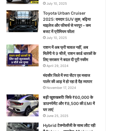
July 10, 2025
Toyota Urban Cruiser
2025: दमदार SUV लुक, बढ़िया
माइलेज और फीचर्स से भरपूर – कम
बजट में प्रीमियम फील!
July 10, 2025
राशन में अब फ्री चावल नहीं, अब
मिलेंगी ये 9 चीजें, राशन कार्ड धारकों के
लिए सरकार ने बदल दी पूरी स्कीम
April 29, 2024
मंदसौर जिले में स्पा सेंटर एव मसाज
पार्लर की आड़ मे हो रहा है दैह व्यापार
November 17, 2024
बड़ी खुशखबरी! सिर्फ ₹60,000 के
डाउनपेमेंट और ₹8,500 की EMI में
घर लाएं
June 25, 2025
Hybrid टेक्नोलॉजी के साथ लौट रही