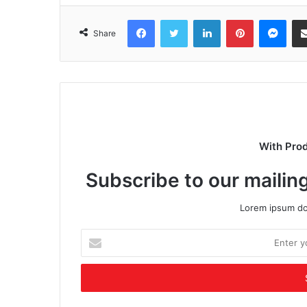
Facebook
Twitter
LinkedIn
Pinterest
Mes
Share
With Pro
Subscribe to our mailing
Lorem ipsum dol
Enter
your
Email
address