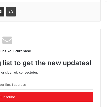
senger
Share via Email
Print
duct You Purchase
 list to get the new updates!
or sit amet, consectetur.