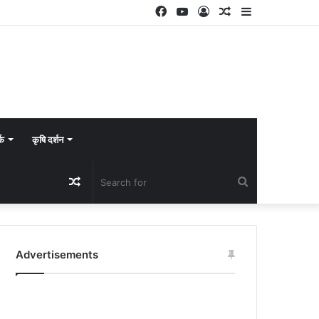
Facebook
YouTube
Log
Random
Sidebar
In
Article
्क
कृषि दर्शन
Random
Search
Article
for
Advertisements