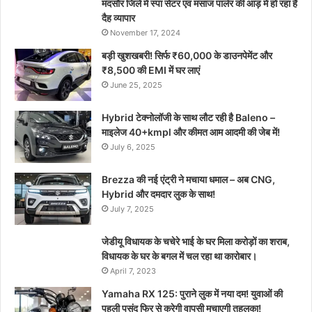
मंदसौर जिले में स्पा सेंटर एव मसाज पार्लर की आड़ मे हो रहा है
दैह व्यापार
November 17, 2024
बड़ी खुशखबरी! सिर्फ ₹60,000 के डाउनपेमेंट और
₹8,500 की EMI में घर लाएं
June 25, 2025
Hybrid टेक्नोलॉजी के साथ लौट रही है Baleno –
माइलेज 40+kmpl और कीमत आम आदमी की जेब में!
July 6, 2025
Brezza की नई एंट्री ने मचाया धमाल – अब CNG,
Hybrid और दमदार लुक के साथ!
July 7, 2025
जेडीयू विधायक के चचेरे भाई के घर मिला करोड़ों का शराब,
विधायक के घर के बगल में चल रहा था कारोबार।
April 7, 2023
Yamaha RX 125: पुराने लुक में नया दम! युवाओं की
पहली पसंद फिर से करेगी वापसी मचाएगी तहलका!