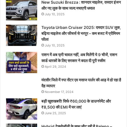
New Suzuki Brezza : शानदार माइलेज, दमदार इंजन
और नए लुक के साथ जल्द मचाएगी धमाल
July 10, 2025
Toyota Urban Cruiser 2025: दमदार SUV लुक,
बढ़िया माइलेज और फीचर्स से भरपूर – कम बजट में प्रीमियम
फील!
July 10, 2025
राशन में अब फ्री चावल नहीं, अब मिलेंगी ये 9 चीजें, राशन
कार्ड धारकों के लिए सरकार ने बदल दी पूरी स्कीम
April 29, 2024
मंदसौर जिले में स्पा सेंटर एव मसाज पार्लर की आड़ मे हो रहा है
दैह व्यापार
November 17, 2024
बड़ी खुशखबरी! सिर्फ ₹60,000 के डाउनपेमेंट और
₹8,500 की EMI में घर लाएं
June 25, 2025
Hybrid टेक्नोलॉजी के साथ लौट रही है Baleno –