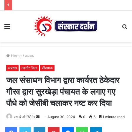
Menu
S
fo
Home
/
अपराध
अपराध
मंदसौर जिला
सीतामऊ
जल संसाधन विभाग द्वारा कार्यरत ठेकेदार
गौरव द्वारा सुरखेड़ा पंचायत के लगाए गए
पौधे को जेसीबी चलाकर नष्ट कर दिया
Send
एस डी ओ रिपोर्टर
August 30, 2024
0
6
1 minute read
an
Facebook
Twitter
LinkedIn
Pinterest
Messenger
WhatsApp
Telegram
email