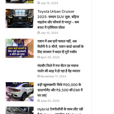
July 10, 2025
Toyota Urban Cruiser
2025: दमदार SUV लुक, बढ़िया
माइलेज और फीचर्स से भरपूर – कम
बजट में प्रीमियम फील!
July 10, 2025
राशन में अब फ्री चावल नहीं, अब
मिलेंगी ये 9 चीजें, राशन कार्ड धारकों के
लिए सरकार ने बदल दी पूरी स्कीम
April 29, 2024
मंदसौर जिले में स्पा सेंटर एव मसाज
पार्लर की आड़ मे हो रहा है दैह व्यापार
November 17, 2024
बड़ी खुशखबरी! सिर्फ ₹60,000 के
डाउनपेमेंट और ₹8,500 की EMI में
घर लाएं
June 25, 2025
Hybrid टेक्नोलॉजी के साथ लौट रही