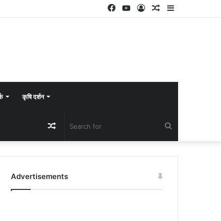
Facebook
YouTube
Log
Random
Sidebar
In
Article
्क
कृषि दर्शन
Random
Search
Article
for
Advertisements