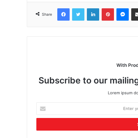
Facebook
Twitter
LinkedIn
Pinterest
Mes
Share
With Pro
Subscribe to our mailing
Lorem ipsum dol
Enter
your
Email
address