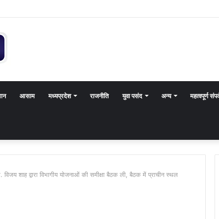
थान
आसाम
मध्यप्रदेश
राजनीति
युवा पसंद
अन्य
महत्वपूर्ण संपर
ु. विजय शाह द्वारा विभागीय योजनाओं की समीक्षा बैठक ली, बैठक में प्राचीन स्थल