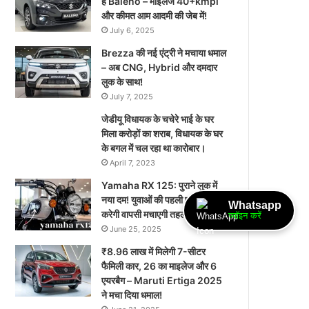
है Baleno – माइलेज 40+kmpl
और कीमत आम आदमी की जेब में!
July 6, 2025
Brezza की नई एंट्री ने मचाया धमाल
– अब CNG, Hybrid और दमदार
लुक के साथ!
July 7, 2025
जेडीयू विधायक के चचेरे भाई के घर
मिला करोड़ों का शराब, विधायक के घर
के बगल में चल रहा था कारोबार।
April 7, 2023
Yamaha RX 125: पुराने लुक में
नया दम! युवाओं की पहली पसंद फिर से
Whatsapp
करेगी वापसी मचाएगी तहलका!
ज्वॉइन करें
June 25, 2025
₹8.96 लाख में मिलेगी 7-सीटर
फैमिली कार, 26 का माइलेज और 6
एयरबैग – Maruti Ertiga 2025
ने मचा दिया धमाल!