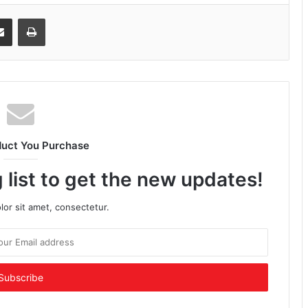
senger
Share via Email
Print
duct You Purchase
 list to get the new updates!
or sit amet, consectetur.