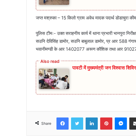
जप्त मश्रुका – 15 किलो ग्राम अवेध मादक पदार्थ डोडाचुरा क
पुलिस टीमः- उक्त सराहनीय कार्य में थाना प्रभारी भानपुरा निरी
सउनि देविसिंह डामोर, सउनि बाबुलाल डामोर, प्र आर 588 गंग
भवानीमण्डी के आर 1402077 अरूण कौशिक तथा आर 910274 प
पावटी में मुख्यमंत्री जन विश्वास श
Facebook
Twitter
LinkedIn
Pinterest
Mes
Share