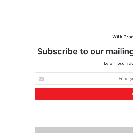
With Pro
Subscribe to our mailing
Lorem ipsum dol
Enter
your
Email
address