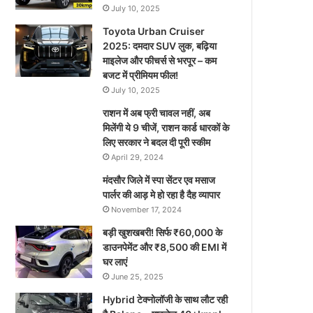
July 10, 2025
Toyota Urban Cruiser
2025: दमदार SUV लुक, बढ़िया
माइलेज और फीचर्स से भरपूर – कम
बजट में प्रीमियम फील!
July 10, 2025
राशन में अब फ्री चावल नहीं, अब
मिलेंगी ये 9 चीजें, राशन कार्ड धारकों के
लिए सरकार ने बदल दी पूरी स्कीम
April 29, 2024
मंदसौर जिले में स्पा सेंटर एव मसाज
पार्लर की आड़ मे हो रहा है दैह व्यापार
November 17, 2024
बड़ी खुशखबरी! सिर्फ ₹60,000 के
डाउनपेमेंट और ₹8,500 की EMI में
घर लाएं
June 25, 2025
Hybrid टेक्नोलॉजी के साथ लौट रही