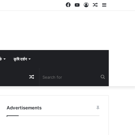
Facebook
YouTube
Log
Random
Sidebar
In
Article
्क
कृषि दर्शन
Random
Search
Article
for
Advertisements