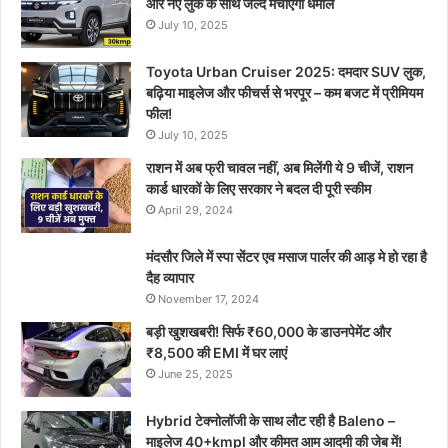
और नए लुक के साथ जल्द मचाएगी धमाल
July 10, 2025
Toyota Urban Cruiser 2025: दमदार SUV लुक,
बढ़िया माइलेज और फीचर्स से भरपूर – कम बजट में प्रीमियम
फील!
July 10, 2025
राशन में अब फ्री चावल नहीं, अब मिलेंगी ये 9 चीजें, राशन
कार्ड धारकों के लिए सरकार ने बदल दी पूरी स्कीम
April 29, 2024
मंदसौर जिले में स्पा सेंटर एव मसाज पार्लर की आड़ मे हो रहा है
दैह व्यापार
November 17, 2024
बड़ी खुशखबरी! सिर्फ ₹60,000 के डाउनपेमेंट और
₹8,500 की EMI में घर लाएं
June 25, 2025
Hybrid टेक्नोलॉजी के साथ लौट रही है Baleno –
माइलेज 40+kmpl और कीमत आम आदमी की जेब में!