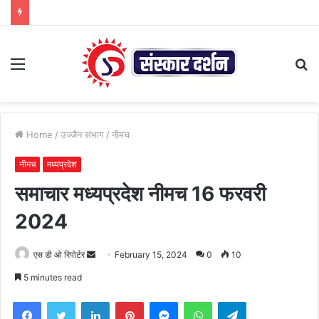
Menu
S
fo
Home
/
उज्जैन संभाग
/
नीमच
नीमच
मध्यप्रदेश
समाचार मध्यप्रदेश नीमच 16 फरवरी
2024
Send
एस डी ओ रिपोर्टर
February 15, 2024
0
10
an
5 minutes read
email
Facebook
Twitter
LinkedIn
Pinterest
Messenger
WhatsApp
Telegram