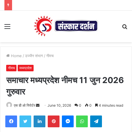
Menu
S
fo
Home
/
उज्जैन संभाग
/
नीमच
नीमच
मध्यप्रदेश
समाचार मध्यप्रदेश नीमच 11 जुन 2026
गुरुवार
Send
एस डी ओ रिपोर्टर
June 10, 2026
0
0
4 minutes read
an
Facebook
Twitter
LinkedIn
Pinterest
Messenger
WhatsApp
Telegram
email