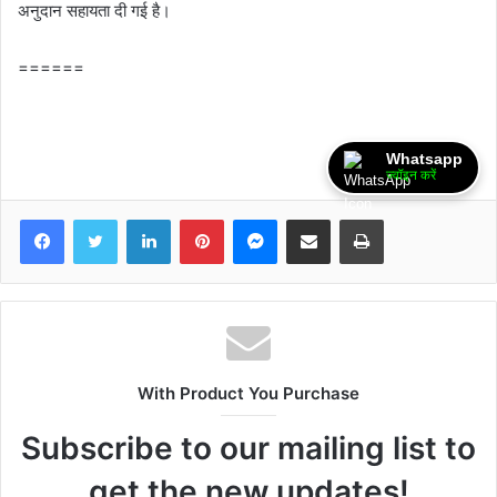
अनुदान सहायता दी गई है।
======
Whatsapp
ज्वॉइन करें
Facebook
Twitter
LinkedIn
Pinterest
Messenger
Share via Email
Print
With Product You Purchase
Subscribe to our mailing list to
get the new updates!