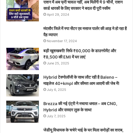
राशन में अब फ्री चावल नहीं, अब मिलेंगी ये 9 चीजें, राशन
कार्ड धारकों के लिए सरकार ने बदल दी पूरी स्कीम
April 29, 2024
मंदसौर जिले में स्पा सेंटर एव मसाज पार्लर की आड़ मे हो रहा है
दैह व्यापार
November 17, 2024
बड़ी खुशखबरी! सिर्फ ₹60,000 के डाउनपेमेंट और
₹8,500 की EMI में घर लाएं
June 25, 2025
Hybrid टेक्नोलॉजी के साथ लौट रही है Baleno –
माइलेज 40+kmpl और कीमत आम आदमी की जेब में!
July 6, 2025
Brezza की नई एंट्री ने मचाया धमाल – अब CNG,
Hybrid और दमदार लुक के साथ!
July 7, 2025
जेडीयू विधायक के चचेरे भाई के घर मिला करोड़ों का शराब,