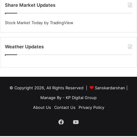
Share Market Updates
Stock Market Today
by TradingView
Weather Updates
© Copyright 2026, All Rights Reserved |
Sanskardarshan
|
Manage By - KP Digital Group
About Us
Contact Us
Privacy Policy
Facebook
YouTube