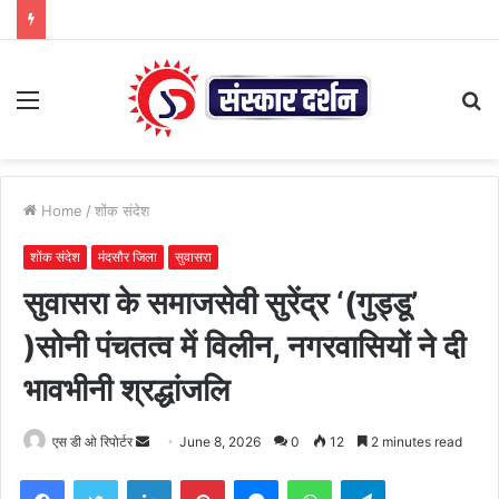
Menu
S
fo
Home
/
शोंक संदेश
शोंक संदेश
मंदसौर जिला
सुवासरा
सुवासरा के समाजसेवी सुरेंद्र ‘(गुड्डू’
)सोनी पंचतत्व में विलीन, नगरवासियों ने दी
भावभीनी श्रद्धांजलि
Send
एस डी ओ रिपोर्टर
June 8, 2026
0
12
2 minutes read
an
Facebook
Twitter
LinkedIn
Pinterest
Messenger
WhatsApp
Telegram
email