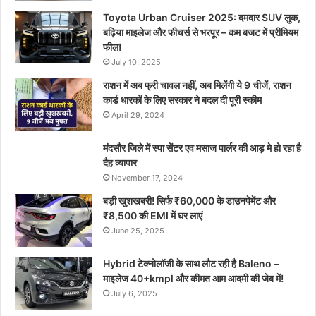
Toyota Urban Cruiser 2025: दमदार SUV लुक,
बढ़िया माइलेज और फीचर्स से भरपूर – कम बजट में प्रीमियम
फील!
July 10, 2025
राशन में अब फ्री चावल नहीं, अब मिलेंगी ये 9 चीजें, राशन
कार्ड धारकों के लिए सरकार ने बदल दी पूरी स्कीम
April 29, 2024
मंदसौर जिले में स्पा सेंटर एव मसाज पार्लर की आड़ मे हो रहा है
दैह व्यापार
November 17, 2024
बड़ी खुशखबरी! सिर्फ ₹60,000 के डाउनपेमेंट और
₹8,500 की EMI में घर लाएं
June 25, 2025
Hybrid टेक्नोलॉजी के साथ लौट रही है Baleno –
माइलेज 40+kmpl और कीमत आम आदमी की जेब में!
July 6, 2025