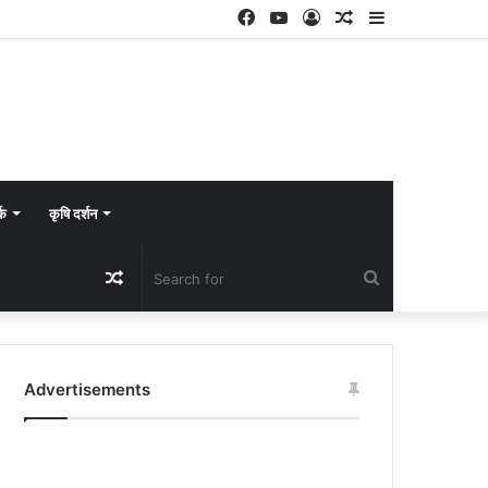
Facebook
YouTube
Log
Random
Sidebar
In
Article
्क
कृषि दर्शन
Random
Search
Article
for
Advertisements