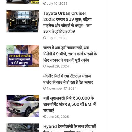
July 10, 2025
Toyota Urban Cruiser
2025: दमदार SUV लुक, बढ़िया
माइलेज और फीचर्स से भरपूर – कम
बजट में प्रीमियम फील!
July 10, 2025
राशन में अब फ्री चावल नहीं, अब
मिलेंगी ये 9 चीजें, राशन कार्ड धारकों के
लिए सरकार ने बदल दी पूरी स्कीम
April 29, 2024
मंदसौर जिले में स्पा सेंटर एव मसाज
पार्लर की आड़ मे हो रहा है दैह व्यापार
November 17, 2024
बड़ी खुशखबरी! सिर्फ ₹60,000 के
डाउनपेमेंट और ₹8,500 की EMI में
घर लाएं
June 25, 2025
Hybrid टेक्नोलॉजी के साथ लौट रही