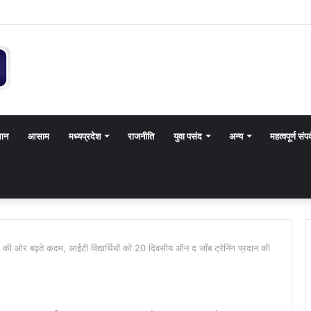
थान
आसाम
मध्यप्रदेश
राजनीति
युवा पसंद
अन्य
महत्वपूर्ण संपर
रता की ओर बढ़ते कदम, आईटी विद्यार्थियों को 20 दिवसीय ऑन द जॉब ट्रेनिंग प्रदान की