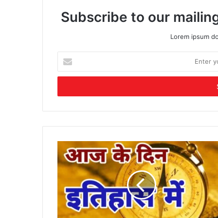
Subscribe to our mailing
Lorem ipsum dol
Enter
your
Email
address