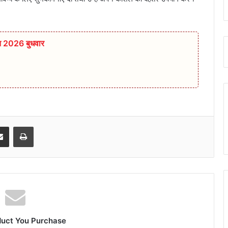
त 2026 बुधवार
senger
Share via Email
Print
duct You Purchase