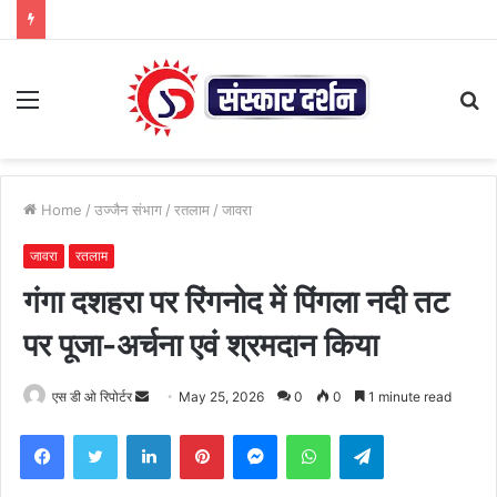
Menu
S
fo
Home
/
उज्जैन संभाग
/
रतलाम
/
जावरा
जावरा
रतलाम
गंगा दशहरा पर रिंगनोद में पिंगला नदी तट
पर पूजा-अर्चना एवं श्रमदान किया
Send
एस डी ओ रिपोर्टर
May 25, 2026
0
0
1 minute read
an
Facebook
Twitter
LinkedIn
Pinterest
Messenger
WhatsApp
Telegram
email