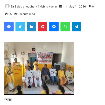
Send
Dr Bablu choudhary ( vishnu kumar )
May 11, 2026
0
an
95
1 minute read
email
Facebook
Twitter
LinkedIn
Pinterest
Messenger
WhatsApp
Telegram
मनासा