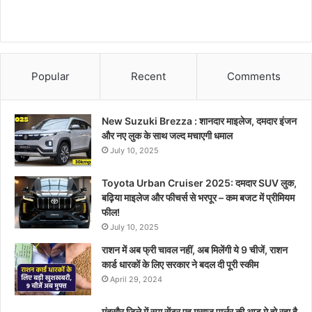
Popular
Recent
Comments
New Suzuki Brezza : शानदार माइलेज, दमदार इंजन
और नए लुक के साथ जल्द मचाएगी धमाल
July 10, 2025
Toyota Urban Cruiser 2025: दमदार SUV लुक,
बढ़िया माइलेज और फीचर्स से भरपूर – कम बजट में प्रीमियम
फील!
July 10, 2025
राशन में अब फ्री चावल नहीं, अब मिलेंगी ये 9 चीजें, राशन
कार्ड धारकों के लिए सरकार ने बदल दी पूरी स्कीम
April 29, 2024
मंदसौर जिले में स्पा सेंटर एव मसाज पार्लर की आड़ मे हो रहा है