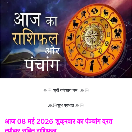
🙏🏻 श्री गणेशाय नमः 🙏🏻
🙏🏻शुभ प्रभात 🙏🏻
आज 08 मई 2026 शुक्रवार का पंञ्चांग व्रत
त्यौहार सहित राशिफल