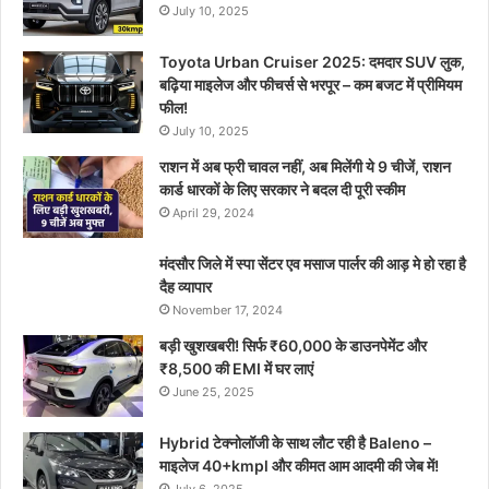
July 10, 2025
Toyota Urban Cruiser 2025: दमदार SUV लुक,
बढ़िया माइलेज और फीचर्स से भरपूर – कम बजट में प्रीमियम
फील!
July 10, 2025
राशन में अब फ्री चावल नहीं, अब मिलेंगी ये 9 चीजें, राशन
कार्ड धारकों के लिए सरकार ने बदल दी पूरी स्कीम
April 29, 2024
मंदसौर जिले में स्पा सेंटर एव मसाज पार्लर की आड़ मे हो रहा है
दैह व्यापार
November 17, 2024
बड़ी खुशखबरी! सिर्फ ₹60,000 के डाउनपेमेंट और
₹8,500 की EMI में घर लाएं
June 25, 2025
Hybrid टेक्नोलॉजी के साथ लौट रही है Baleno –
माइलेज 40+kmpl और कीमत आम आदमी की जेब में!