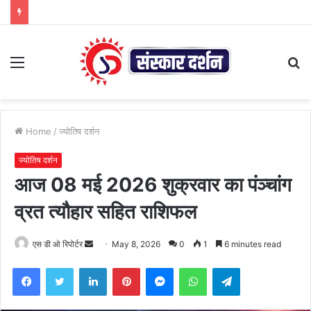
Menu
S
fo
Home
/
ज्योतिष दर्शन
ज्योतिष दर्शन
आज 08 मई 2026 शुक्रवार का पंञ्चांग
व्रत त्यौहार सहित राशिफल
Send
एस डी ओ रिपोर्टर
May 8, 2026
0
1
6 minutes read
an
Facebook
Twitter
LinkedIn
Pinterest
Messenger
WhatsApp
Telegram
email