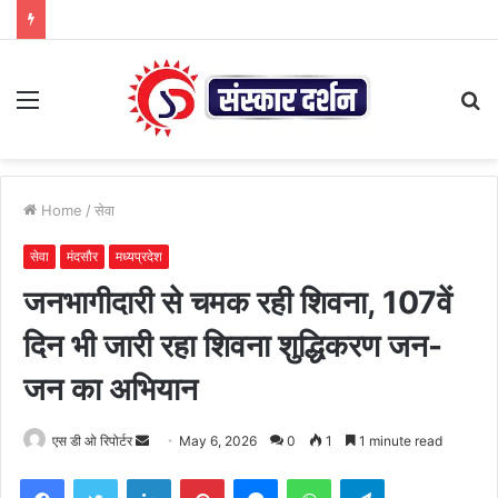
Menu
S
fo
Home
/
सेवा
सेवा
मंदसौर
मध्यप्रदेश
जनभागीदारी से चमक रही शिवना, 107वें
दिन भी जारी रहा शिवना शुद्धिकरण जन-
जन का अभियान
Send
एस डी ओ रिपोर्टर
May 6, 2026
0
1
1 minute read
an
Facebook
Twitter
LinkedIn
Pinterest
Messenger
WhatsApp
Telegram
email