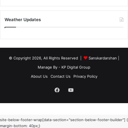
Weather Updates
© Copyright 2026, All Rights Reserved |
Sanskardarshan
|
Manage By - KP Digital Group
About Us
Contact Us
Privacy Policy
Facebook
YouTube
site-below-footer-wrap[data-section="section-below-footer-builder"] {
margin-bottom: 40px;}