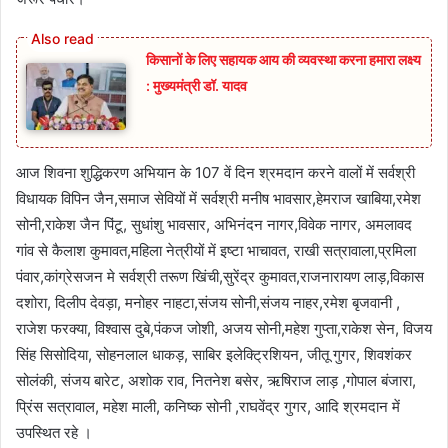
किसानों के लिए सहायक आय की व्यवस्था करना हमारा लक्ष्य
: मुख्यमंत्री डॉ. यादव
आज शिवना शुद्धिकरण अभियान के 107 वें दिन श्रमदान करने वालों में सर्वश्री
विधायक विपिन जैन,समाज सेवियों में सर्वश्री मनीष भावसार,हेमराज खाबिया,रमेश
सोनी,राकेश जैन पिंटू, सुधांशु भावसार, अभिनंदन नागर,विवेक नागर, अमलावद
गांव से कैलाश कुमावत,महिला नेत्रीयों में इष्टा भाचावत, राखी सत्रावाला,प्रमिला
पंवार,कांग्रेसजन मे सर्वश्री तरूण खिंची,सुरेंद्र कुमावत,राजनारायण लाड़,विकास
दशोरा, दिलीप देवड़ा, मनोहर नाहटा,संजय सोनी,संजय नाहर,रमेश बृजवानी ,
राजेश फरक्या, विश्वास दुबे,पंकज जोशी, अजय सोनी,महेश गुप्ता,राकेश सेन, विजय
सिंह सिसोदिया, सोहनलाल धाकड़, साबिर इलेक्ट्रिशियन, जीतू गुगर, शिवशंकर
सोलंकी, संजय बारेट, अशोक राव, नितनेश बसेर, ऋषिराज लाड़ ,गोपाल बंजारा,
प्रिंस सत्रावाल, महेश माली, कनिष्क सोनी ,राघवेंद्र गुगर, आदि श्रमदान में
उपस्थित रहे ।